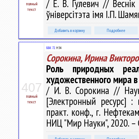
/ Е. В. Гулевич // Весні
полный
текст
ўніверсітэта імя І.П. Шамя
Добавить в корзину
Подробнее
ББК 72.
Н34
Сорокина, Ирина Викторо
Роль природных реал
художественного мира в 
407
/ И. В. Сорокина // На
полный
[Электронный ресурс] : 
текст
практ. конф., г. Нефтека
НИЦ "Мир Науки", 2020. – 