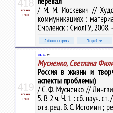
перевал"
418
/ М. М. Иоскевич // Худ
полный
текст
коммуникациях : материал
Смоленск : СмолГУ, 2008. –
Добавить в корзину
Подробнее
ББК 81.
Л59
Мусиенко, Светлана Фил
Россия в жизни и твор
аспекты проблемы)
419
/ С. Ф. Мусиенко // Линг
полный
5. В 2 ч. Ч. 1 : сб. науч. с
текст
отв. ред. В. С. Истомин ; ре