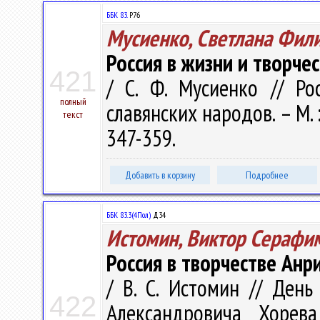
ББК 83.
Р76
Мусиенко, Светлана Фил
Россия в жизни и творче
421
/ С. Ф. Мусиенко // Ро
полный
славянских народов. – М. 
текст
347-359.
Добавить в корзину
Подробнее
ББК 83.3(4Пол)
Д34
Истомин, Виктор Серафи
Россия в творчестве Анр
/ В. С. Истомин // День
422
Александровича Хорева