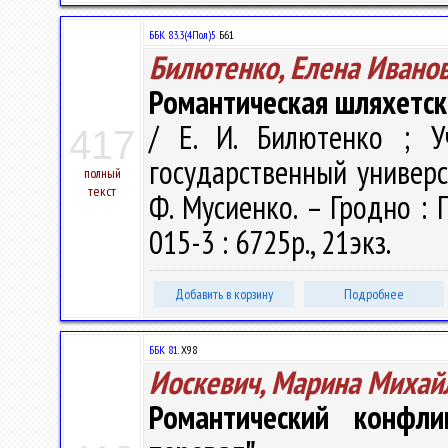
ББК 83.3(4Пол)5
Б61
Билютенко, Елена Ивано
Романтическая шляхетска
/ Е. И. Билютенко ; У
417
государственный универси
полный
текст
Ф. Мусиенко. – Гродно : Г
015-3 : 6725р., 21экз.
Добавить в корзину
Подробнее
ББК 81.
Х98
Иоскевич, Марина Михай
Романтический конфл