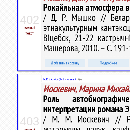
Рокайльная атмосфера в
/ Д. Р. Мышко // Белар
402
этнакультурным кантэксце
полный
текст
Віцебск, 21-22 кастрычн
Машерова, 2010. – С. 191
Добавить в корзину
Подробнее
ББК 83.3(4Беі)6-8 Купала Я.
Р96
Иоскевич, Марина Михай
Роль автобиографи
интерпретации романа Э.
/ М. М. Иоскевич // Рэ
403
матэрыялы навук. канф
полный