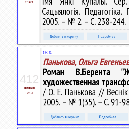
імя Янкі Купалы. Сер. 
текст
Сацыялогія. Педагогіка. 
2005. – № 2. – С. 238-244.
Добавить в корзину
Подробнее
ББК 83.
Панькова, Ольга Евгенье
Роман В.Берента "Ж
412
художественная трансфо
полный
/ О. Е. Панькова // Весні
текст
2005. – № 1(35). – С. 91-9
Добавить в корзину
Подробнее