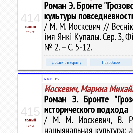
Роман Э. Бронте "Грозов
культуры повседневност
414
/ М. М. Иоскевич // Весні
полный
текст
імя Янкі Купалы. Сер. 3, Фі
№ 2. – С. 5-12.
Добавить в корзину
Подробнее
ББК 81.
Н35
Иоскевич, Марина Михай
Роман Э. Бронте "Гроз
исторического подхода
415
/ М. М. Иоскевич, В. 
полный
текст
нацыянальная культура: ас