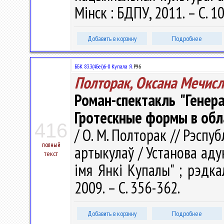
Мінск : БДПУ, 2011. – С. 1
Добавить в корзину
Подробнее
ББК 83.3(4Беі)6-8 Купала Я.
Р96
Полторак, Оксана Мечис
Роман-спектакль "Генер
Гротескные формы в обл
416
/ О. М. Полторак // Рэспуб
полный
артыкулаў / Установа аду
текст
імя Янкі Купалы" ; рэдкал.
2009. – С. 356-362.
Добавить в корзину
Подробнее