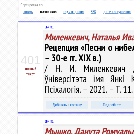
Сортировка по:
автору
названию
году издания
ББК
дате поступления
ББК 83.
Миленкевич, Наталья Ив
Рецепция «Песни о нибел
– 30-е гг. XIX в.)
401
/ Н. И. Миленкевич /
полный
текст
ўніверсітэта імя Янкі К
Псіхалогія. – 2021. – Т. 11.
Добавить в корзину
Подробнее
ББК 83.
Мышко, Данута Ромуаль