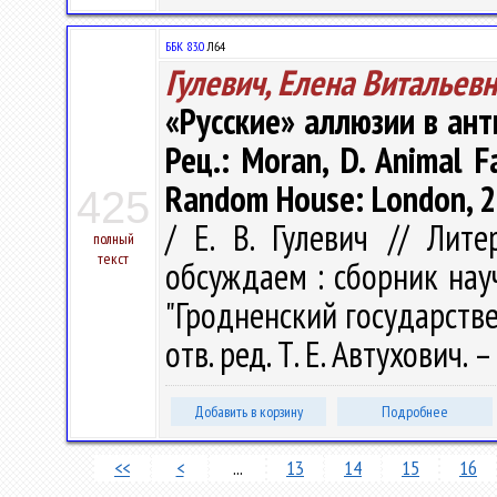
ББК 83.0
Л64
Гулевич, Елена Витальев
«Русские» аллюзии в ант
Рец.: Moran, D. Animal F
Random House: London, 20
425
/ Е. В. Гулевич // Лите
полный
текст
обсуждаем : сборник нау
"Гродненский государств
отв. ред. Т. Е. Автухович.
Добавить в корзину
Подробнее
<<
<
...
13
14
15
16