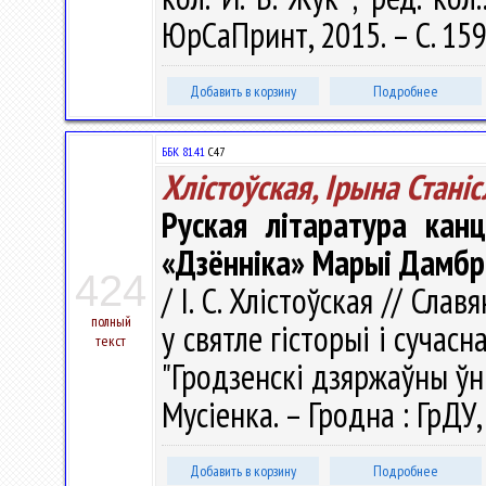
ЮрСаПринт, 2015. – С. 15
Добавить в корзину
Подробнее
ББК 81.41
С47
Хлістоўская, Ірына Стані
Руская літаратура кан
«Дзённіка» Марыі Дамбр
424
/ І. С. Хлістоўская // Сла
полный
у святле гісторыі і сучасн
текст
"Гродзенскі дзяржаўны ўні
Мусіенка. – Гродна : ГрДУ,
Добавить в корзину
Подробнее