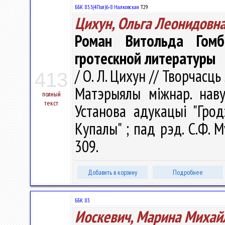
ББК 83.3(4Пол)6-8 Налковская
Т29
Цихун, Ольга Леонидовн
Роман Витольда Гомб
гротескной литературы
/ О. Л. Цихун // Творчасць
413
Матэрыялы міжнар. навук
полный
текст
Установа адукацыі "Грод
Купалы" ; пад рэд. С.Ф. М
309.
Добавить в корзину
Подробнее
ББК 83.
Иоскевич, Марина Михай