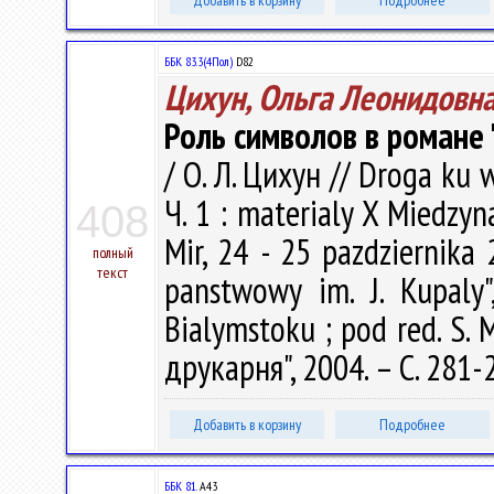
Добавить в корзину
Подробнее
ББК 83.3(4Пол)
D82
Цихун, Ольга Леонидовн
Роль символов в романе
/ О. Л. Цихун // Droga ku 
Ч. 1 : materialy X Miedzy
408
Mir, 24 - 25 pazdziernika 2
полный
текст
panstwowy im. J. Kupaly",
Bialymstoku ; pod red. S.
друкарня", 2004. – С. 281-
Добавить в корзину
Подробнее
ББК 81.
А43