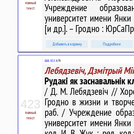
полный
Учреждение образова
текст
университет имени Янки К
[и др.]. – Гродно : ЮрСаПр
Добавить в корзину
Подробнее
ББК 83.3
Х79
Лебядзевіч, Дзмітрый Мі
Рудакі як заснавальнік кл
/ Д. М. Лебядзевіч // Хор
Гродно в жизни и творчес
423
раб. / Учреждение обра
полный
текст
университет имени Янки Ку
кол. И. В. Жук ; ред. кол.