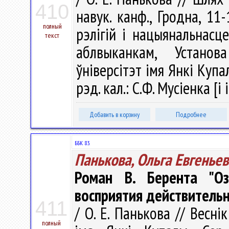
410
навук. канф., Гродна, 11-
полный
рэлігій і нацыянальнасц
текст
аблвыканкам, Установ
ўніверсітэт імя Янкі Купалы
рэд. кал.: С.Ф. Мусіенка [і 
Добавить в корзину
Подробнее
ББК 83.
Панькова, Ольга Евгенье
Роман В. Берента "Оз
восприятия действитель
411
/ О. Е. Панькова // Весні
полный