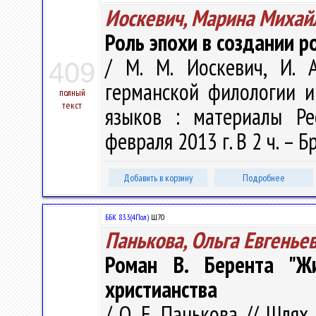
Иоскевич, Марина Михай
Роль эпохи в создании р
/ М. М. Иоскевич, И. 
409
германской филологии 
полный
текст
языков : материалы Респ
февраля 2013 г. В 2 ч. – Б
Добавить в корзину
Подробнее
ББК 83.3(4Пол)
Ш70
Панькова, Ольга Евгенье
Роман В. Берента "Ж
христианства
/ О. Е. Панькова // Шлях