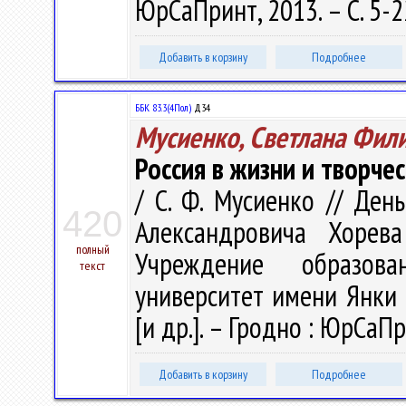
ЮрСаПринт, 2013. – С. 5-2
Добавить в корзину
Подробнее
ББК 83.3(4Пол)
Д34
Мусиенко, Светлана Фил
Россия в жизни и творче
/ С. Ф. Мусиенко // Ден
420
Александровича Хорева
полный
Учреждение образова
текст
университет имени Янки К
[и др.]. – Гродно : ЮрСаПр
Добавить в корзину
Подробнее