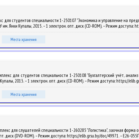
с для студентов специальности 1-250107 "Экономика и управление на предприя
рГУ им. Янки Купалы, 2015. – 1 электрон. опт. диск (CD-ROM). – Режим доступа: ht
Места хранения
плекс для студентов специальности 1-250108 "Бухгалтерский учёт, анализ и
ки Купалы, 2013. – 1 электрон. опт. диск (CD-ROM). – Режим доступа: https://elib.
Места хранения
екс для слушателей специальности 1-260285 "Логистика", заочная форма обучен
 опт. диск (DVD-ROM). – Режим доступа: https://elib.grsu.by/doc/49971. – Е26-055