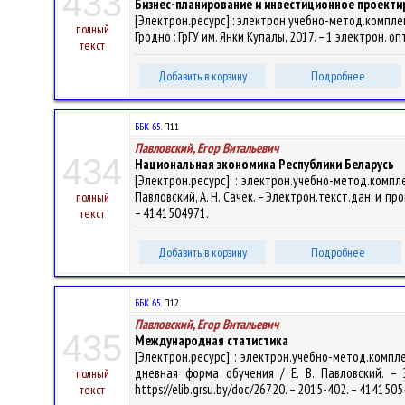
433
Бизнес-планирование и инвестиционное проекти
[Электрон.ресурс] : электрон.учебно-метод.комплекс
полный
Гродно : ГрГУ им. Янки Купалы, 2017. – 1 электрон. о
текст
Добавить в корзину
Подробнее
ББК 65.
П11
Павловский, Егор Витальевич
434
Национальная экономика Республики Беларусь
[Электрон.ресурс] : электрон.учебно-метод.комп
Павловский, А. Н. Сачек. – Электрон.текст.дан. и прог
полный
– 4141504971.
текст
Добавить в корзину
Подробнее
ББК 65.
П12
Павловский, Егор Витальевич
435
Международная статистика
[Электрон.ресурс] : электрон.учебно-метод.комп
дневная форма обучения / Е. В. Павловский. – Э
полный
https://elib.grsu.by/doc/26720. – 2015-402. – 414150
текст