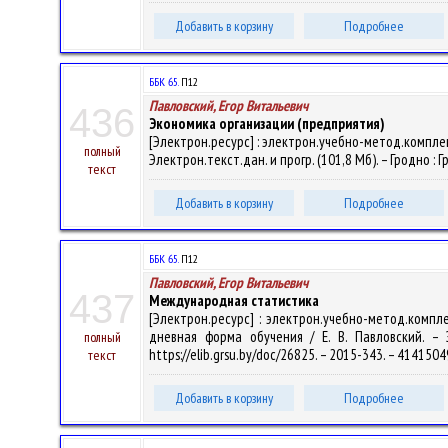
Добавить в корзину
Подробнее
ББК 65.
П12
Павловский, Егор Витальевич
436
Экономика организации (предприятия)
[Электрон.ресурс] : электрон.учебно-метод.комплек
полный
Электрон.текст.дан. и прогр. (101,8 Мб). – Гродно : 
текст
Добавить в корзину
Подробнее
ББК 65.
П12
Павловский, Егор Витальевич
437
Международная статистика
[Электрон.ресурс] : электрон.учебно-метод.комп
дневная форма обучения / Е. В. Павловский. – Э
полный
https://elib.grsu.by/doc/26825. – 2015-343. – 414150
текст
Добавить в корзину
Подробнее