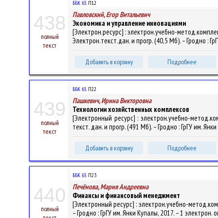
ББК 65.
П12
Павловский, Егор Витальевич
438
Экономика и управление инновациями
[Электрон.ресурс] : электрон.учебно-метод.комплек
полный
Электрон.текст.дан. и прогр. (40,5 Мб). – Гродно : Г
текст
Добавить в корзину
Подробнее
ББК 65.
П22
Пашкевич, Ирина Викторовна
439
Технологии хозяйственных комплексов
[Электронный ресурс] : электрон.учебно-метод.ком
полный
текст. дан. и прогр. (491 Мб). – Гродно : ГрГУ им. Ян
текст
Добавить в корзину
Подробнее
ББК 65.
П23
Печёнова, Мария Андреевна
440
Финансы и финансовый менеджмент
[Электронный ресурс] : электрон.учебно-метод.компл
полный
– Гродно : ГрГУ им. Янки Купалы, 2017. – 1 электрон.
текст