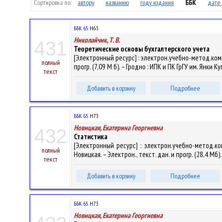
Сортировка по:
автору
названию
году издания
ББК
дате 
ББК 65.
Н63
Николайчик, Т. В.
431
Теоретические основы бухгалтерского учета
[Электронный ресурс] : электрон.учебно-метод.комп
полный
прогр. (7,09 М б). – Гродно : ИПК и ПК ГрГУ им. Янки
текст
Добавить в корзину
Подробнее
ББК 65.
Н73
Новицкая, Екатерина Георгиевна
432
Статистика
[Электронный ресурс] : электрон.учебно-метод.к
полный
Новицкая. – Электрон., текст. дан. и прогр. (28,4 Мб)
текст
Добавить в корзину
Подробнее
ББК 65.
Н73
Новицкая, Екатерина Георгиевна