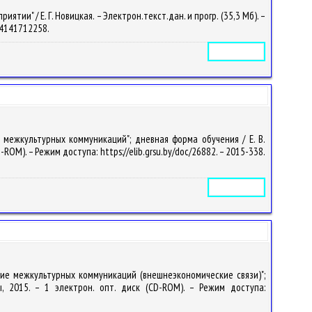
и" / Е. Г. Новицкая. – Электрон.текст.дан. и прогр. (35,3 Мб). –
– 4141712258.
Электронное издание
 межкультурных коммуникаций"; дневная форма обучения / Е. В.
D-ROM). – Режим доступа: https://elib.grsu.by/doc/26882. – 2015-338.
Электронное издание
ние межкультурных коммуникаций (внешнеэкономические связи)";
ы, 2015. – 1 электрон. опт. диск (CD-ROM). – Режим доступа: