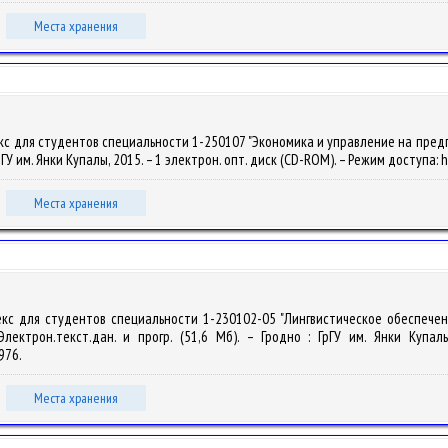
Места хранения
с для студентов специальности 1-250107 "Экономика и управление на предприя
ГрГУ им. Янки Купалы, 2015. – 1 электрон. опт. диск (CD-ROM). – Режим доступа: h
Места хранения
лекс для студентов специальности 1-230102-05 "Лингвистическое обеспече
лектрон.текст.дан. и прогр. (51,6 Мб). – Гродно : ГрГУ им. Янки Купал
4976.
Места хранения