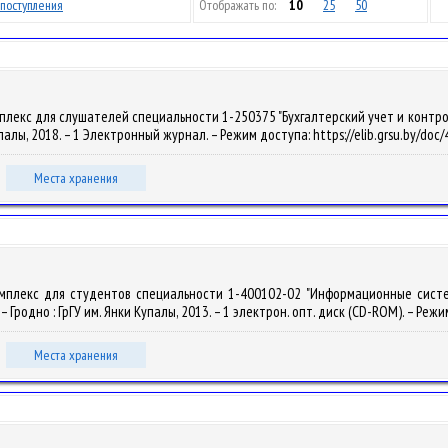
поступления
Отображать по:
10
25
50
лекс для слушателей специальности 1-250375 "Бухгалтерский учет и контроль 
 Купалы, 2018. – 1 Электронный журнал. – Режим доступа: https://elib.grsu.by/do
Места хранения
омплекс для студентов специальности 1-400102-02 "Информационные системы
. – Гродно : ГрГУ им. Янки Купалы, 2013. – 1 электрон. опт. диск (CD-ROM). – Режи
Места хранения