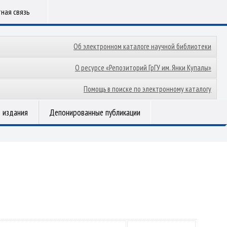
ная связь
Об электронном каталоге научной библиотеки
О ресурсе «Репозиторий ГрГУ им. Янки Купалы»
Помощь в поиске по электронному каталогу
 издания
Депонированные публикации