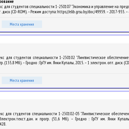
рование
 для студентов специальности 1-250107 "Экономика и управление на предприяти
пт. диск (CD-ROM). – Режим доступа: https://elib.grsu.by/doc/49959. – 2017-955. 
Места хранения
лекс для студентов специальности 1-230102 "Лингвистическое обеспечение
р. (135,8 Мб). – Гродно : ГрГУ им. Янки Купалы, 2015. – 1 электрон. опт. диск (C
Места хранения
лекс для студентов специальности 1-230102-05 "Лингвистическое обеспече
лектрон.текст.дан. и прогр. (51,6 Мб). – Гродно : ГрГУ им. Янки Купал
5428.