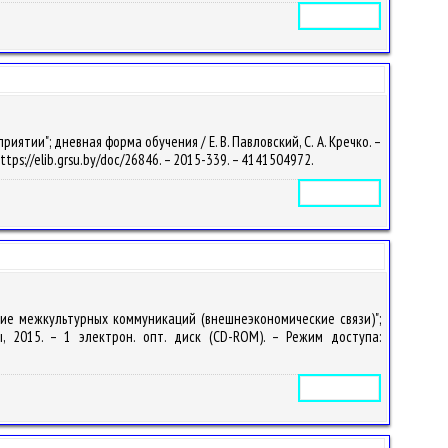
Электронное издание
тии"; дневная форма обучения / Е. В. Павловский, С. А. Кречко. –
ttps://elib.grsu.by/doc/26846. – 2015-339. – 4141504972.
Электронное издание
ние межкультурных коммуникаций (внешнеэкономические связи)";
ы, 2015. – 1 электрон. опт. диск (CD-ROM). – Режим доступа:
Электронное издание