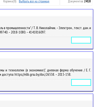
Корзина
(0):
Выбрать все на странице
Документов:
2418
в промышленности" / Т. В. Николайчик. – Электрон., текст. дан. и
c/49740. – 2018-1080. – 4141816097.
Электронное издание
 и технологии (в экономике)", дневная форма обучения / Е. Г.
м доступа: https://elib.grsu.by/doc/26538. – 2013-158.
Электронное издание