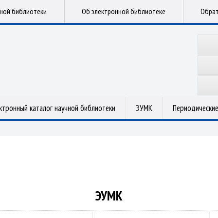
чной библиотеки
Об электронной библиотеке
Обрат
ктронный каталог научной библиотеки
ЭУМК
Периодические
ЭУМК