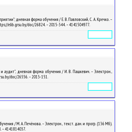
тии"; дневная форма обучения / Е. В. Павловский, С. А. Кречко. –
tps://elib.grsu.by/doc/26824. – 2015-344. – 4141504977.
Электронное издание
 аудит", дневная форма обучения / И. В. Пашкевич. – Электрон.,
grsu.by/doc/26556. – 2013-151.
Электронное издание
ия / М. А. Печёнова. – Электрон., текст. дан. и прогр. (136 Мб).
П. – 4141814037.