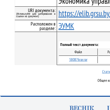
Экономика управ
URI документа:
https://elib.grsu.
(Используйте для цитирования и
ссылки на документ)
Расположен в
ЭУМК
разделе:
Полный текст документа:
Файл
Р
580876rar.rar
Стати
Общее ко