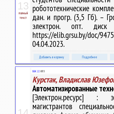
13
робототехнические комплекс
полный
дан. и прогр. (3,5 Гб). – 
текст
электрон. опт. диск
https://elib.grsu.by/doc
04.04.2023.
Добавить в корзину
Подробнее
ББК 22.
К93
Курстак, Владислав Юзефо
Автоматизированные техн
[Электрон.ресурс] : эл
магистрантов специальн
14