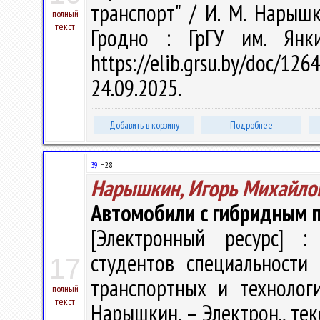
транспорт" / И. М. Нарышки
полный
текст
Гродно : ГрГУ им. Янк
https://elib.grsu.by/doc
24.09.2025.
Добавить в корзину
Подробнее
39
Н28
Нарышкин, Игорь Михайло
Автомобили с гибридным 
[Электронный ресурс] : 
студентов специальности 
17
транспортных и технолог
полный
текст
Нарышкин. – Электрон., текс