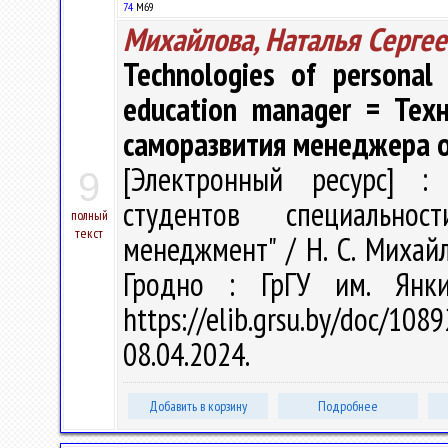
74
M69
Михайлова, Наталья Сергее
Technologies of personal 
education manager = Тех
саморазвития менеджера 
[Электронный ресурс] : 
9
студентов специальнос
полный
текст
менеджмент" / Н. С. Михайло
Гродно : ГрГУ им. Янк
https://elib.grsu.by/doc/
08.04.2024.
Добавить в корзину
Подробнее