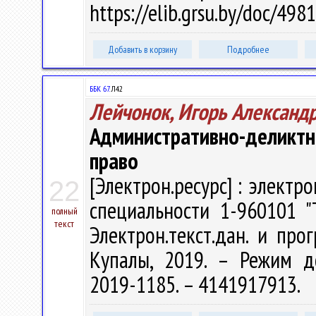
https://elib.grsu.by/doc/49
Добавить в корзину
Подробнее
ББК 67.
Л42
Лейчонок, Игорь Александ
Административно-деликт
право
[Электрон.ресурс] : электр
22
специальности 1-960101 "
полный
текст
Электрон.текст.дан. и прог
Купалы, 2019. – Режим дост
2019-1185. – 4141917913.