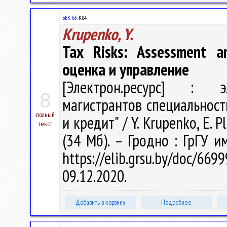
ББК 65.
К84
Krupenko, Y.
Tax Risks: Assessment 
оценка и управление
[Электрон.ресурс] : эл
8
магистрантов специальност
полный
и кредит" / Y. Krupenko, E. 
текст
(34 Мб). – Гродно : ГрГУ и
https://elib.grsu.by/doc
09.12.2020.
Добавить в корзину
Подробнее