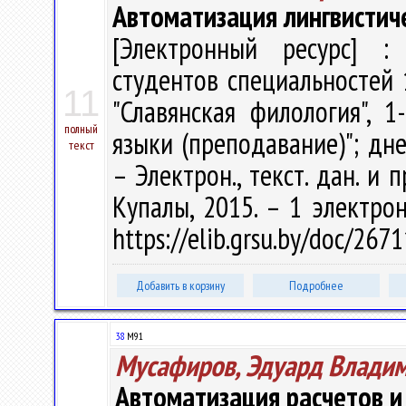
Автоматизация лингвистич
[Электронный ресурс] : 
студентов специальностей 
11
"Славянская филология", 
полный
языки (преподавание)"; дне
текст
– Электрон., текст. дан. и 
Купалы, 2015. – 1 электрон
https://elib.grsu.by/doc/267
Добавить в корзину
Подробнее
38
М91
Мусафиров, Эдуард Влади
Автоматизация расчетов и