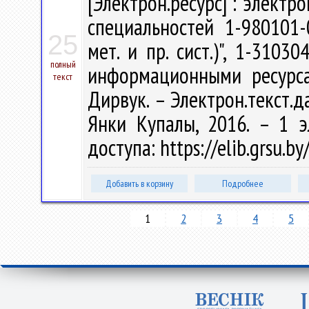
[Электрон.ресурс] : электр
специальностей 1-980101-
25
мет. и пр. сист.)", 1-3103
полный
информационными ресурса
текст
Дирвук. – Электрон.текст.да
Янки Купалы, 2016. – 1 э
доступа: https://elib.grsu.
Добавить в корзину
Подробнее
1
2
3
4
5