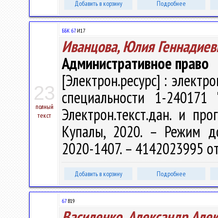
Добавить в корзину
Подробнее
ББК 67.
И17
Иванцова, Юлия Геннадиев
Административное право
[Электрон.ресурс] : электр
23
специальности 1-240171 
полный
Электрон.текст.дан. и про
текст
Купалы, 2020. – Режим дост
2020-1407. – 4142023995 от
Добавить в корзину
Подробнее
67
В19
Василенко, Александр Але