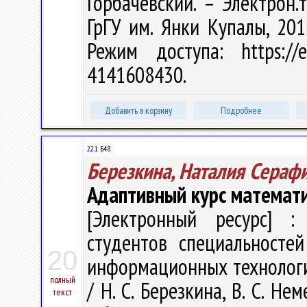
Горбачевский. – Электрон.т
ГрГУ им. Янки Купалы, 201
Режим доступа: https://e
4141608430.
Добавить в корзину
Подробнее
22.1
Б48
Березкина, Наталия Сераф
Адаптивный курс математ
[Электронный ресурс] : 
студентов специальносте
20
информационных технологий
полный
/ Н. С. Березкина, В. С. Нем
текст