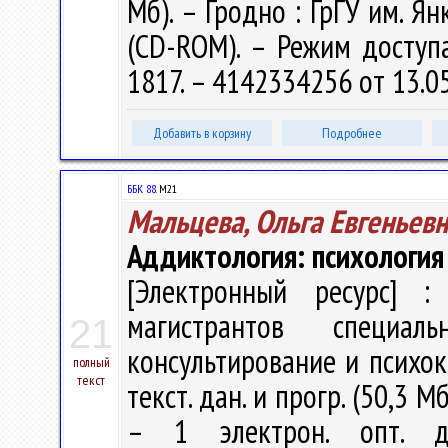
Мб). – Гродно : ГрГУ им. Ян
(CD-ROM). – Режим доступа:
1817. – 4142334256 от 13.0
Добавить в корзину
Подробнее
ББК 88.
М21
Мальцева, Ольга Евгеньев
Аддиктология: психология
[Электронный ресурс] : 
магистрантов специаль
21
консультирование и психоко
полный
текст
текст. дан. и прогр. (50,3 М
– 1 электрон. опт. д