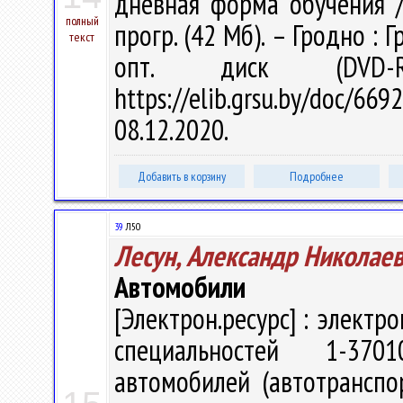
дневная форма обучения / 
полный
прогр. (42 Мб). – Гродно : 
текст
опт. диск (DVD-
https://elib.grsu.by/doc
08.12.2020.
Добавить в корзину
Подробнее
39
Л50
Лесун, Александр Николае
Автомобили
[Электрон.ресурс] : электр
специальностей 1-3701
автомобилей (автотранспо