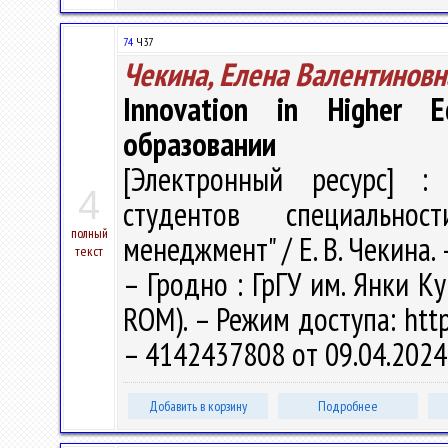
74
Ч37
Чекина, Елена Валентиновн
Innovation in Higher
образовании
[Электронный ресурс] : 
4
студентов специальнос
полный
менеджмент" / Е. В. Чекина. –
текст
– Гродно : ГрГУ им. Янки Ку
ROM). – Режим доступа: http
– 4142437808 от 09.04.2024
Добавить в корзину
Подробнее