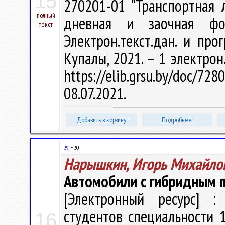
15
270201-01 "Транспортная 
полный
дневная и заочная фо
текст
Электрон.текст.дан. и прог
Купалы, 2021. – 1 электрон
https://elib.grsu.by/doc
08.07.2021.
Добавить в корзину
Подробнее
39
Н30
Нарышкин, Игорь Михайло
Автомобили с гибридным 
[Электронный ресурс] : 
студентов специальности 
16