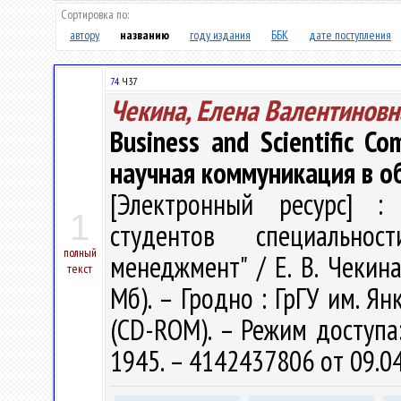
Сортировка по:
автору
названию
году издания
ББК
дате поступления
74
Ч37
Чекина, Елена Валентиновн
Business and Scientific C
научная коммуникация в о
[Электронный ресурс] : 
1
студентов специальнос
полный
менеджмент" / Е. В. Чекина.
текст
Мб). – Гродно : ГрГУ им. Ян
(CD-ROM). – Режим доступа: 
1945. – 4142437806 от 09.0