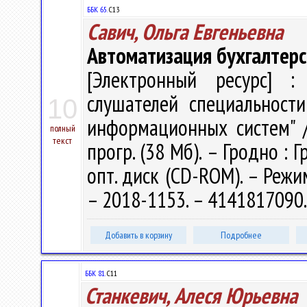
ББК 65.
С13
Савич, Ольга Евгеньевна
Автоматизация бухгалтерс
[Электронный ресурс] : 
слушателей специальност
10
информационных систем" / О
полный
текст
прогр. (38 Мб). – Гродно : 
опт. диск (CD-ROM). – Режим
– 2018-1153. – 4141817090
Добавить в корзину
Подробнее
ББК 81.
С11
Станкевич, Алеся Юрьевна