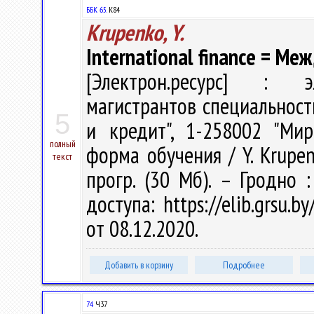
ББК 65.
К84
Krupenko, Y.
International finance = 
[Электрон.ресурс] : эл
магистрантов специальност
5
и кредит", 1-258002 "Ми
полный
форма обучения / Y. Krupenk
текст
прогр. (30 Мб). – Гродно 
доступа: https://elib.grsu.
от 08.12.2020.
Добавить в корзину
Подробнее
74
Ч37