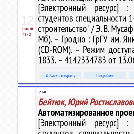
[Электронный ресурс] : 
студентов специальности 
12
строительство" / Э. В. Мусаф
полный
текст
Мб). – Гродно : ГрГУ им. Ян
(CD-ROM). – Режим доступа:
1833. – 4142334783 от 13.0
Добавить в корзину
Подробнее
32
Б41
Бейтюк, Юрий Ростиславов
Автоматизированное прое
[Электронный ресурс] : 
студентов специальност