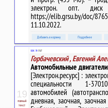
электрон. опт. дис
https://elib.grsu.by/doc
11.10.2022.
Добавить в корзину
Подробнее
ББК 39.
Г67
Горбачевский , Евгений Ал
Автомобильные двигатели
[Электрон.ресурс] : электр
специальности 1-3701
автомобилей (автотрансп
19
дневная, заочная, заочна
полный
текст