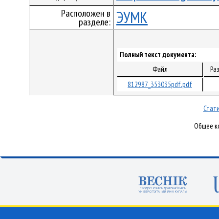
Расположен в
ЭУМК
разделе:
Полный текст документа:
Файл
Ра
812987_353035pdf.pdf
Стати
Общее ко