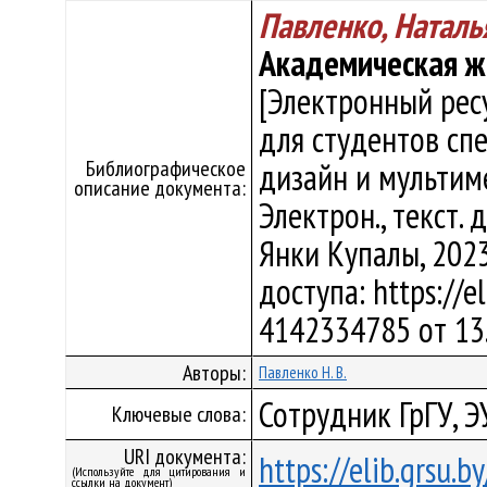
Павленко, Наталь
Академическая ж
[Электронный рес
для студентов сп
Библиографическое
дизайн и мультиме
описание документа:
Электрон., текст. д
Янки Купалы, 2023
доступа: https://e
4142334785 от 13
Авторы:
Павленко Н. В.
Сотрудник ГрГУ, 
Ключевые слова:
URI документа:
https://elib.grsu.
(Используйте для цитирования и
ссылки на документ)