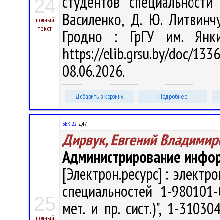
студентов специальности 
24
Василенко, Д. Ю. Литвинчу
полный
текст
Гродно : ГрГУ им. Янк
https://elib.grsu.by/doc
08.06.2026.
Добавить в корзину
Подробнее
ББК 22.
Д47
Дирвук, Евгений Владимир
Администрирование инфо
[Электрон.ресурс] : электр
специальностей 1-980101-
25
мет. и пр. сист.)", 1-3103
полный