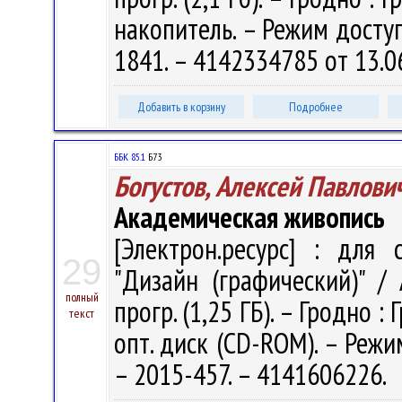
накoпитeль. – Режим доступа
1841. – 4142334785 от 13.0
Добавить в корзину
Подробнее
ББК 85.1
Б73
Богустов, Алексей Павлови
Академическая живопись
[Электрон.ресурс] : для 
29
"Дизайн (графический)" / А
полный
прогр. (1,25 ГБ). – Гродно :
текст
опт. диск (CD-ROM). – Режим
– 2015-457. – 4141606226.