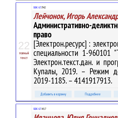
ББК 67.
Л42
Лейчонок, Игорь Александ
Административно-деликт
право
[Электрон.ресурс] : электр
22
специальности 1-960101 "
полный
текст
Электрон.текст.дан. и прог
Купалы, 2019. – Режим дост
2019-1185. – 4141917913.
Добавить в корзину
Подробнее
ББК 67.
И17
Иванцова, Юлия Геннадиев