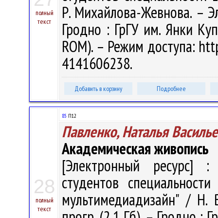
Р. Михайлова-Жевнова. – Эле
полный
текст
Гродно : ГрГУ им. Янки Куп
ROM). – Режим доступа: http
4141606238.
Добавить в корзину
Подробнее
85
П12
Павленко, Наталья Василь
Академическая живопись
[Электронный ресурс] : 
студентов специальности
28
мультимедиадизайн" / Н. В
полный
текст
прогр. (2,1 Гб). – Гродно : 