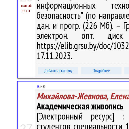
информационных техно
полный
текст
безопасность" (по направлен
дан. и прогр. (226 Мб). – 
электрон. опт. дис
https://elib.grsu.by/doc
17.11.2023.
Добавить в корзину
Подробнее
85.
М69
Михайлова-Жевнова, Елен
Академическая живопись
[Электронный ресурс] : 
студентов специальности 1
27