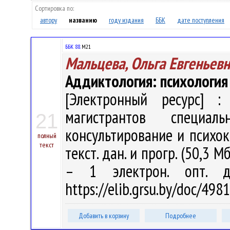
Сортировка по:
автору
названию
году издания
ББК
дате поступления
ББК 88.
М21
Мальцева, Ольга Евгеньев
Аддиктология: психология
[Электронный ресурс] : 
магистрантов специаль
21
консультирование и психоко
полный
текст
текст. дан. и прогр. (50,3 М
– 1 электрон. опт. д
https://elib.grsu.by/doc/49
Добавить в корзину
Подробнее