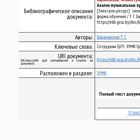
Анализ музыкальных п
Библиографическое описание
[Электрон.ресурс] : эл
документа:
форма обучения / Т. Г. Б
https://elib.grsu.by/doc
Авторы:
Барановская Т. Г.
Ключевые слова:
Сотрудник ГрГУ, ЭУМК Г
URI документа:
https://elib.grsu.by/doc
(Используйте для цитирования и ссылки на
документ)
Расположен в разделе:
ЭУМК
Полный текст докуме
713660