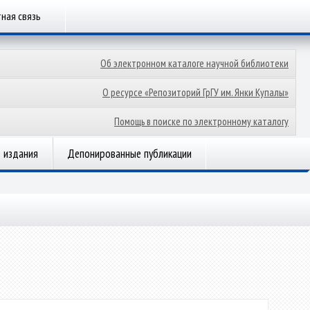
ная связь
Об электронном каталоге научной библиотеки
О ресурсе «Репозиторий ГрГУ им. Янки Купалы»
Помощь в поиске по электронному каталогу
 издания
Депонированные публикации