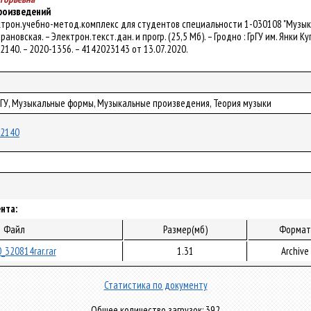
роизведений
ектрон.учебно-метод.комплекс для студентов специальности 1-030108 "Музык
арановская. – Электрон.текст.дан. и прогр. (25,5 Мб). – Гродно : ГрГУ им. Янки 
/62140. – 2020-1356. – 4142023143 от 13.07.2020.
рГУ, Музыкальные формы, Музыкальные произведения, Теория музыки
/62140
нта:
Файл
Размер(мб)
Формат
_320814rar.rar
1.31
Archive
Статистика по документу
Общее количество загрузок: 392