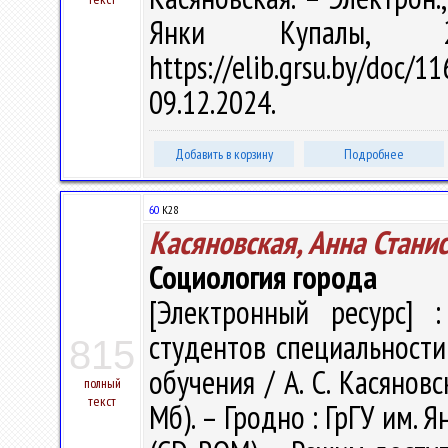
Янки Купалы, 
https://elib.grsu.by/do
09.12.2024.
Добавить в корзину
Подробнее
60
К28
Касяновская, Анна Стани
Социология города
[Электронный ресурс] :
студентов специальности
815
обучения / А. С. Касяновск
полный
текст
Мб). – Гродно : ГрГУ им. Я