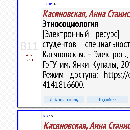
ББК 60.5
К28
Касяновская, Анна Стани
Этносоциология
[Электронный ресурс] :
студентов специально
811
Касяновская. – Электрон., 
полный
текст
ГрГУ им. Янки Купалы, 20
Режим доступа: https://e
4141816600.
Добавить в корзину
Подробнее
60.5
К28
Касяновская, Анна Стани