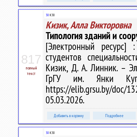
38
К38
Кизик, Алла Викторовна
Типология зданий и соо
[Электронный ресурс] :
студентов специальност
817
Кизик, Д. А. Линник. – Эл
полный
текст
ГрГУ им. Янки Куп
https://elib.grsu.by/do
05.03.2026.
Добавить в корзину
Подробнее
38
К38