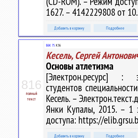
(CD-ROM). – Режим доступа
1627. – 4142229808 от 10
Добавить в корзину
Подробнее
ББК 75.
К36
Кесель, Сергей Антонови
Основы атлетизма
[Электрон.ресурс] : э
816
студентов специальности 
полный
Кесель. – Электрон.текст.д
текст
Янки Купалы, 2015. – 1 
доступа: https://elib.grsu
Добавить в корзину
Подробнее