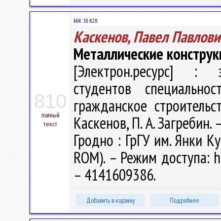
ББК 38.
К28
Каскенов, Павел Павлови
Металлические конструк
[Электрон.ресурс] : э
студентов специальн
810
гражданское строительс
полный
Каскенов, П. А. Загребин. 
текст
Гродно : ГрГУ им. Янки Ку
ROM). – Режим доступа: ht
– 4141609386.
Добавить в корзину
Подробнее