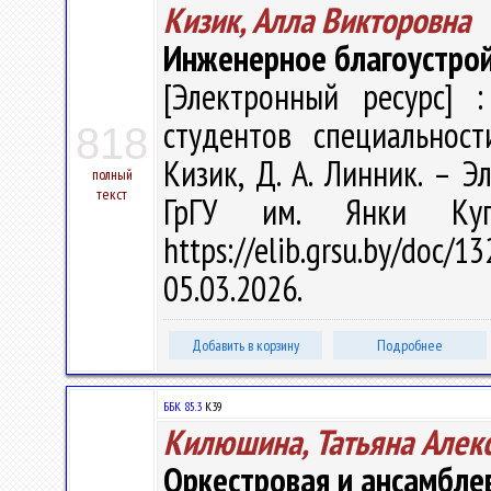
Кизик, Алла Викторовна
Инженерное благоустрой
[Электронный ресурс] :
студентов специальност
818
Кизик, Д. А. Линник. – Эл
полный
текст
ГрГУ им. Янки Куп
https://elib.grsu.by/do
05.03.2026.
Добавить в корзину
Подробнее
ББК 85.3
К39
Килюшина, Татьяна Алек
Оркестровая и ансамбле