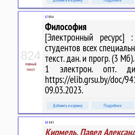
Добавить в корзину
Подробнее
87
Ф54
Философия
[Электронный ресурс] :
студентов всех специальнос
824
текст. дан. и прогр. (3 Мб)
полный
1 электрон. опт. д
текст
https://elib.grsu.by/do
09.03.2023.
Добавить в корзину
Подробнее
68
К43
Кирмель, Павел Алексан