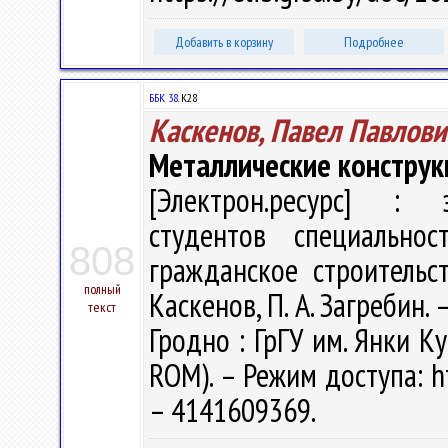
Добавить в корзину
Подробнее
ББК 38.
К28
Каскенов, Павел Павлови
Металлические конструк
[Электрон.ресурс] : э
студентов специальн
808
гражданское строительс
полный
Каскенов, П. А. Загребин. 
текст
Гродно : ГрГУ им. Янки Ку
ROM). – Режим доступа: ht
– 4141609369.