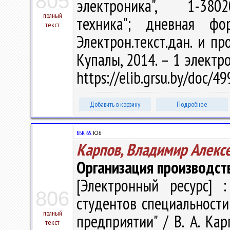
805
электроника", 1-380
полный
техника"; дневная ф
текст
Электрон.текст.дан. и про
Купалы, 2014. – 1 электро
https://elib.grsu.by/doc/
Добавить в корзину
Подробнее
ББК 65.
К26
Карпов, Владимир Алекс
Организация производст
[Электронный ресурс] :
806
студентов специальности
полный
предприятии" / В. А. Карп
текст