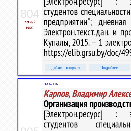
[Электрон.ресурс] : э
студентов специальности
804
предприятии"; дневная
полный
текст
Электрон.текст.дан. и про
Купалы, 2015. – 1 электро
https://elib.grsu.by/doc/
Добавить в корзину
Подробнее
ББК 65.
К26
Карпов, Владимир Алекс
Организация производст
[Электрон.ресурс] : э
студентов специаль