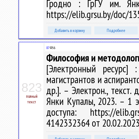
Гродно : ГрГУ им. Ян
https://elib.grsu.by/doc/1
Добавить в корзину
Подробнее
87
Ф56
Философия и методолог
[Электронный ресурс] :
магистрантов и аспирантов
823
др.]. – Электрон., текст. 
полный
Янки Купалы, 2023. – 1 
текст
доступа: https://elib
4142332364 от 20.02.202