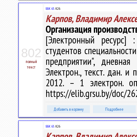
ББК 65.
К26
Карпов, Владимир Алекс
Организация производст
[Электронный ресурс] :
студентов специальности
802
предприятии", дневная
полный
текст
Электрон., текст. дан. и 
2012. – 1 электрон. о
https://elib.grsu.by/doc/2
Добавить в корзину
Подробнее
ББК 65.
К26
Карпов, Владимир Алекс