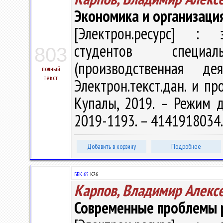
Экономика и организаци
[Электрон.ресурс] : э
студентов специа
803
(производственная д
полный
текст
Электрон.текст.дан. и про
Купалы, 2019. – Режим дос
2019-1193. – 4141918034
Добавить в корзину
Подробнее
ББК 65.
К26
Карпов, Владимир Алекс
Современные проблемы 