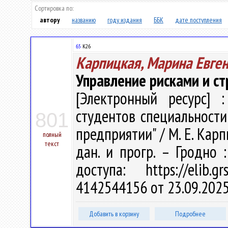
Сортировка по:
автору
названию
году издания
ББК
дате поступления
65
К26
Карпицкая, Марина Евге
Управление рисками и с
[Электронный ресурс] :
студентов специальности
801
предприятии" / М. Е. Карпи
полный
текст
дан. и прогр. – Гродно 
доступа: https://elib
4142544156 от 23.09.202
Добавить в корзину
Подробнее