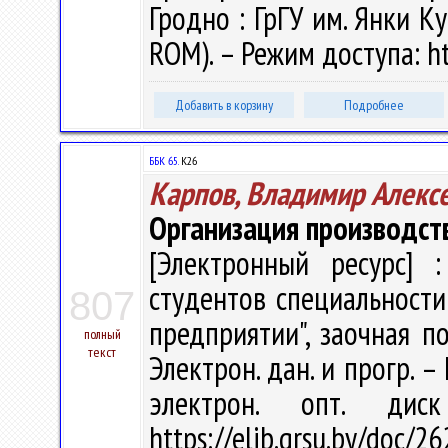
Гродно : ГрГУ им. Янки Ку
ROM). – Режим доступа: ht
Добавить в корзину
Подробнее
ББК 65.
К26
Карпов, Владимир Алекс
Организация производст
[Электронный ресурс] :
студентов специальности
807
предприятии", заочная п
полный
текст
Электрон. дан. и прогр. –
электрон. опт. дис
https://elib.grsu.by/doc/2