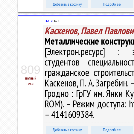
Добавить в корзину
Подробнее
ББК 38.
К28
Каскенов, Павел Павлови
Металлические конструк
[Электрон.ресурс] : э
студентов специальн
809
гражданское строительс
полный
Каскенов, П. А. Загребин. 
текст
Гродно : ГрГУ им. Янки Ку
ROM). – Режим доступа: ht
– 4141609384.
Добавить в корзину
Подробнее