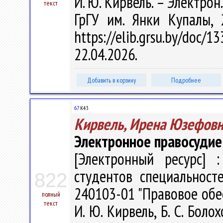
И. Ю. Кирвель. – Электрон.,
текст
ГрГУ им. Янки Купалы,
https://elib.grsu.by/do
22.04.2026.
Добавить в корзину
Подробнее
67
К43
Кирвель, Ирена Юзефов
Электронное правосудие
[Электронный ресурс] :
студентов специальност
822
240103-01 "Правовое обе
полный
текст
И. Ю. Кирвель, Б. С. Болох