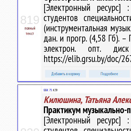
[Электронный ресурс] :
студентов специальнос
819
(инструментальная музыка)
полный
текст
дан. и прогр. (4,58 Гб). –
электрон. опт. дис
https://elib.grsu.by/doc/
Добавить в корзину
Подробнее
ББК 75.
К39
Килюшина, Татьяна Алек
Практикум музыкально-п
[Электронный ресурс] :
студентов специальнос