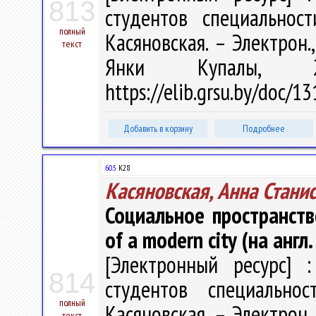
813
студентов специальност
полный
Касяновская. – Электрон.,
текст
Янки Купалы, 
https://elib.grsu.by/doc/1
Добавить в корзину
Подробнее
60.5
К28
Касяновская, Анна Стани
Социальное пространств
of a modern city (на англ.
[Электронный ресурс] :
814
студентов специально
полный
Касяновская. – Электрон.,
текст