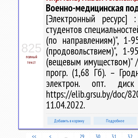
Военно-медицинская по
[Электронный ресурс] :
студентов специальносте
(по направлениям)", 1-
825
(продовольствием)", 1-
полный
(вещевым имуществом)" / П
текст
прогр. (1,68 Гб). – Гро
электрон. опт. дис
https://elib.grsu.by/do
11.04.2022.
Добавить в корзину
Подробнее
<<
<
...
29
30
31
32