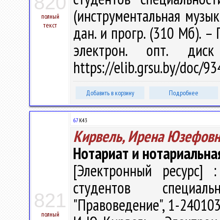
820
(инструментальная музыка)
полный
текст
дан. и прогр. (310 Мб). –
электрон. опт. дис
https://elib.grsu.by/doc/
Добавить в корзину
Подробнее
67
К43
Кирвель, Ирена Юзефов
Нотариат и нотариальна
[Электронный ресурс] :
студентов специаль
821
"Правоведение", 1-240103
полный