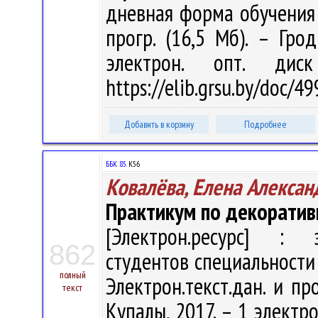
дневная форма обучения / 
прогр. (16,5 Мб). – Гро
электрон. опт. дис
https://elib.grsu.by/doc/
Добавить в корзину
Подробнее
ББК 85.
К56
Ковалёва, Елена Алексан
Практикум по декоратив
[Электрон.ресурс] : э
862
студентов специальности 1
полный
Электрон.текст.дан. и про
текст
Купалы, 2017. – 1 электро