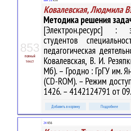
Ковалевская, Людмила В
Методика решения задач
[Электрон.ресурс] : э
студентов специальнос
853
педагогическая деятельн
полный
Ковалевская, В. И. Резяпк
текст
Мб). – Гродно : ГрГУ им. Я
(CD-ROM). – Режим доступа
1426. – 4142124791 от 09
Добавить в корзину
Подробнее
24
К56