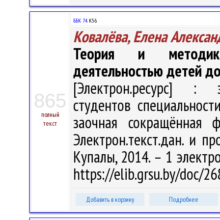
ББК 74.
К56
Ковалёва, Елена Алексан
Теория и методика
деятельностью детей до
[Электрон.ресурс] : э
865
студентов специальност
полный
заочная сокращённая ф
текст
Электрон.текст.дан. и пр
Купалы, 2014. – 1 электро
https://elib.grsu.by/doc/2
Добавить в корзину
Подробнее