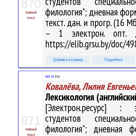
студентов специальн
870
филология"; дневная форма
полный
текст
текст. дан. и прогр. (16 М
– 1 электрон. опт. 
https://elib.grsu.by/doc/4
Добавить в корзину
Подробнее
ББК 81.
К56
Ковалёва, Лилия Евгенье
Лексикология (английски
[Электрон.ресурс] : э
студентов специальн
871
филология"; дневная ф
полный
текст