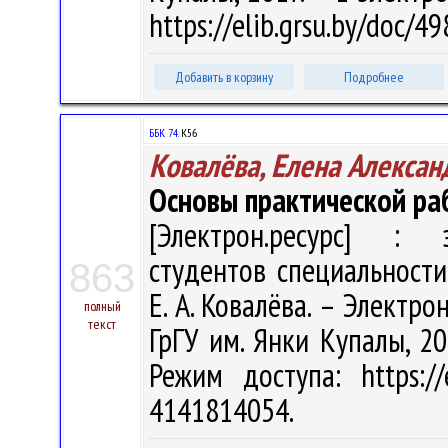
https://elib.grsu.by/doc/
Добавить в корзину
Подробнее
ББК 74.
К56
Ковалёва, Елена Алексан
Основы практической ра
[Электрон.ресурс] : э
студентов специальности
863
Е. А. Ковалёва. – Электрон
полный
текст
ГрГУ им. Янки Купалы, 20
Режим доступа: https://
4141814054.