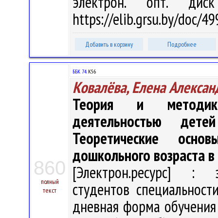
электрон. опт. дис
https://elib.grsu.by/doc/4
Добавить в корзину
Подробнее
ББК 74.
К56
Ковалёва, Елена Алексан
Теория и методика
деятельностью дете
Теоретические осно
дошкольного возраста в
860
[Электрон.ресурс] : э
полный
студентов специальност
текст
дневная форма обучения / 