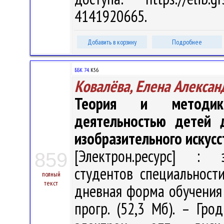
4141920665.
Добавить в корзину
Подробнее
ББК 74.
К56
Ковалёва, Елена Алексан
Теория и методика
деятельностью детей д
изобразительного искусс
[Электрон.ресурс] : э
859
студентов специальност
полный
текст
дневная форма обучения / 
прогр. (52,3 Мб). – Гро