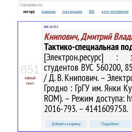
Сортировка по:
автору
названию
году издания
ББК
дате поступления
ББК 68.
К53
Книпович, Дмитрий Вла
Тактико-специальная по
[Электрон.ресурс] : э
студентов ВУС 560200, 8
851
/ Д. В. Книпович. – Электр
полный
текст
Гродно : ГрГУ им. Янки Ку
ROM). – Режим доступа: ht
2016-793. – 4141609758.
Добавить в корзину
Подробнее