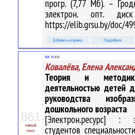
прогр. (7,77 Мб). – Гро
электрон. опт. дис
https://elib.grsu.by/doc/
Добавить в корзину
Подробнее
ББК 74.
К56
Ковалёва, Елена Алексан
Теория и методика
деятельностью детей д
руководства изобра
дошкольного возраста
861
[Электрон.ресурс] : э
полный
студентов специальност
текст