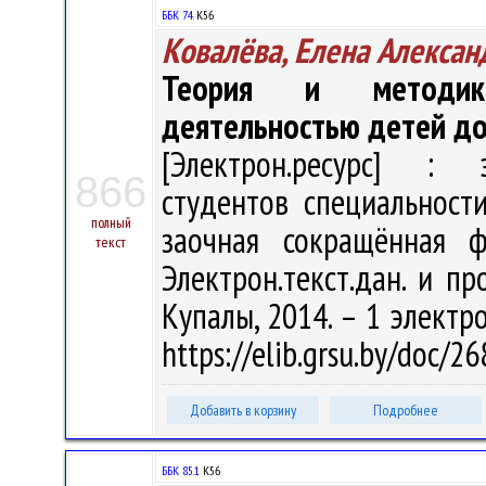
ББК 74.
К56
Ковалёва, Елена Алексан
Теория и методика
деятельностью детей до
[Электрон.ресурс] : э
866
студентов специальност
полный
заочная сокращённая ф
текст
Электрон.текст.дан. и пр
Купалы, 2014. – 1 электро
https://elib.grsu.by/doc/
Добавить в корзину
Подробнее
ББК 85.1
К56