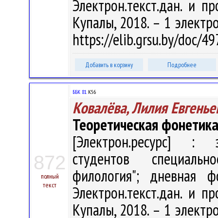
Электрон.текст.дан. и пр
Купалы, 2018. – 1 электро
https://elib.grsu.by/doc/
Добавить в корзину
Подробнее
ББК 81.
К56
Ковалёва, Лилия Евгенье
Теоретическая фонетика
[Электрон.ресурс] : э
студентов специальн
872
филология"; дневная ф
полный
текст
Электрон.текст.дан. и пр
Купалы, 2018. – 1 электро