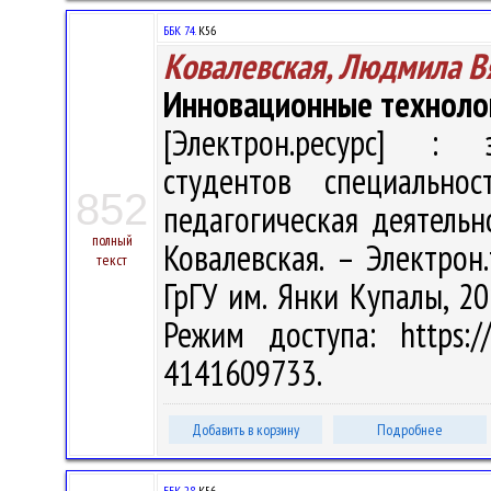
ББК 74.
К56
Ковалевская, Людмила В
Инновационные технолог
[Электрон.ресурс] : э
студентов специальнос
852
педагогическая деятельн
полный
Ковалевская. – Электрон.
текст
ГрГУ им. Янки Купалы, 20
Режим доступа: https://
4141609733.
Добавить в корзину
Подробнее
ББК 28.
К56