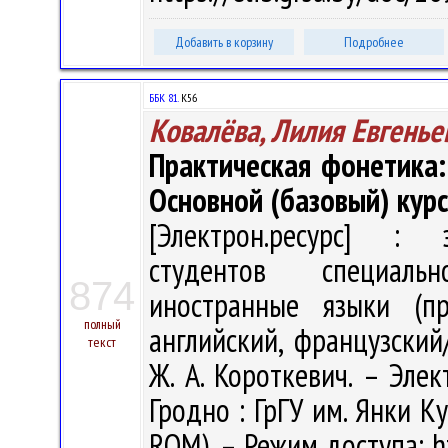
Добавить в корзину
Подробнее
ББК 81.
К56
Ковалёва, Лилия Евгенье
Практическая фонетика: 
Основной (базовый) курс
[Электрон.ресурс] : э
студентов специаль
874
иностранные языки (пр
полный
английский, французский/
текст
Ж. А. Короткевич. – Элект
Гродно : ГрГУ им. Янки Ку
ROM). – Режим доступа: ht