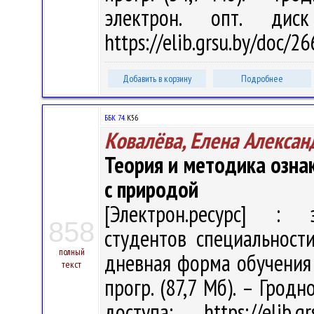
электрон. опт. дис
https://elib.grsu.by/doc/2
Добавить в корзину
Подробнее
ББК 74.
К56
Ковалёва, Елена Алексан
Теория и методика озна
с природой
[Электрон.ресурс] : э
858
студентов специальност
полный
дневная форма обучения / 
текст
прогр. (87,7 Мб). – Гродн
доступа: https://elib