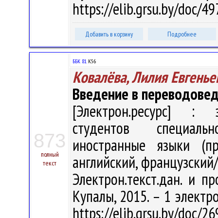
https://elib.grsu.by/doc/
Добавить в корзину
Подробнее
ББК 81.
К56
Ковалёва, Лилия Евгенье
Введение в переводове
[Электрон.ресурс] : э
студентов специаль
873
иностранные языки (пр
полный
английский, французский/а
текст
Электрон.текст.дан. и пр
Купалы, 2015. – 1 электро
https://elib.grsu.by/doc/