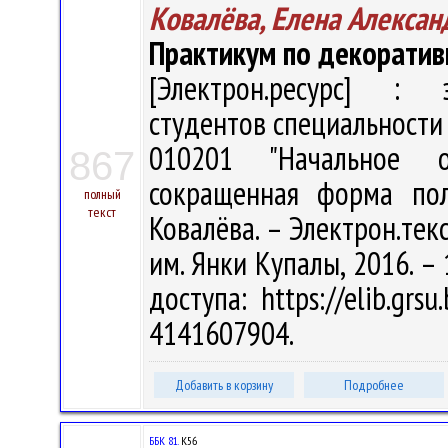
Ковалёва, Елена Алексан
Практикум по декоратив
[Электрон.ресурс] : э
студентов специальности
010201 "Начальное о
867
сокращенная форма пол
полный
текст
Ковалёва. – Электрон.текст
им. Янки Купалы, 2016. – 
доступа: https://elib.grs
4141607904.
Добавить в корзину
Подробнее
ББК 81.
К56