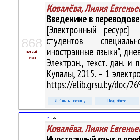
Ковалёва, Лилия Евгенье
Введениие в переводов
[Электронный ресурс] :
студентов специаль
868
иностранные языки", днев
полный
текст
Электрон., текст. дан. и 
Купалы, 2015. – 1 электро
https://elib.grsu.by/doc/2
Добавить в корзину
Подробнее
81
К56
Ковалёва, Лилия Евгенье
Иностранный язык в про