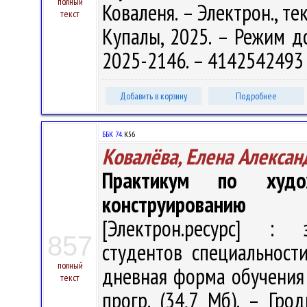
полный
Коваленя. – Электрон., тек
текст
Купалы, 2025. – Режим дос
2025-2146. – 4142542493 
Добавить в корзину
Подробнее
ББК 74.
К56
Ковалёва, Елена Алексан
Практикум по худо
конструированию
[Электрон.ресурс] : э
857
студентов специальност
полный
дневная форма обучения / 
текст
прогр. (34,7 Мб). – Гро