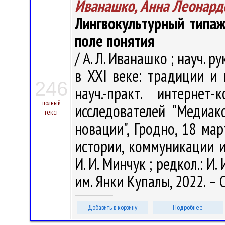
Иванашко, Анна Леонард
Лингвокультурный типа
поле понятия
/ А. Л. Иванашко ; науч. 
в XXI веке: традиции и 
246
науч.-практ. интерне
полный
исследователей "Медиа
текст
новации", Гродно, 18 мар
истории, коммуникации и 
И. И. Минчук ; редкол.: И. 
им. Янки Купалы, 2022. – С
Добавить в корзину
Подробнее