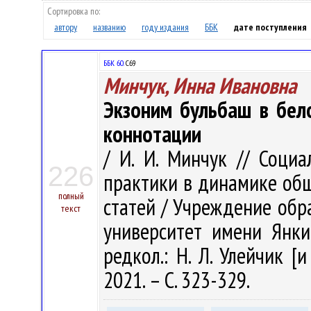
Сортировка по:
автору
названию
году издания
ББК
дате поступления
ББК 60.
С69
Минчук, Инна Ивановна
Экзоним бульбаш в бел
коннотации
/ И. И. Минчук // Соци
226
практики в динамике общ
полный
статей / Учреждение обр
текст
университет имени Янки 
редкол.: Н. Л. Улейчик [и
2021. – С. 323-329.