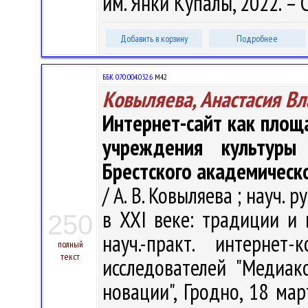
им. Янки Купалы, 2022. – С
Добавить в корзину
Подробнее
ББК 070:004.032.6
М42
Ковыляева, Анастасия В
Интернет-сайт как пло
учреждения культуры
Брестского академическ
/ А. В. Ковыляева ; науч.
в XXI веке: традиции и 
250
науч.-практ. интерне
полный
текст
исследователей "Медиа
новации", Гродно, 18 мар