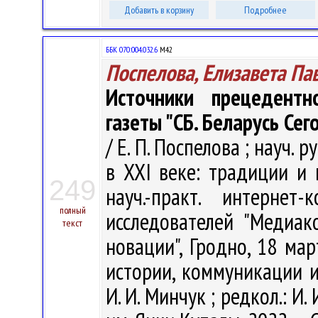
Добавить в корзину
Подробнее
ББК 070:004.032.6
М42
Поспелова, Елизавета Па
Источники прецедентн
газеты "СБ. Беларусь Сег
/ Е. П. Поспелова ; науч. 
в XXI веке: традиции и 
249
науч.-практ. интерне
полный
исследователей "Медиа
текст
новации", Гродно, 18 мар
истории, коммуникации и 
И. И. Минчук ; редкол.: И. 