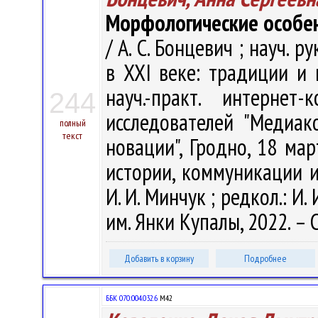
Морфологические особен
/ А. С. Бонцевич ; науч. 
в XXI веке: традиции и 
науч.-практ. интерне
244
исследователей "Медиа
полный
текст
новации", Гродно, 18 мар
истории, коммуникации и 
И. И. Минчук ; редкол.: И. 
им. Янки Купалы, 2022. – С
Добавить в корзину
Подробнее
ББК 070:004.032.6
М42