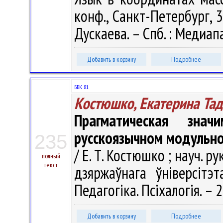
конф., Санкт-Петербург, 3
Дускаева. – Спб. : Медиапа
Добавить в корзину
Подробнее
ББК 81
Костюшко, Екатерина Та
Прагматическая знач
русскоязычном модульн
235
/ Е. Т. Костюшко ; науч. ру
полный
текст
дзяржаўнага ўніверсітэт
Педагогіка. Псіхалогія. – 2
Добавить в корзину
Подробнее