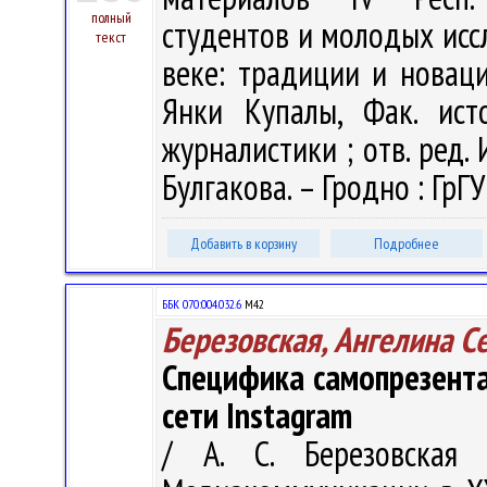
полный
студентов и молодых исс
текст
веке: традиции и новации
Янки Купалы, Фак. ист
журналистики ; отв. ред. И
Булгакова. – Гродно : ГрГУ
Добавить в корзину
Подробнее
ББК 070:004.032.6
М42
Березовская, Ангелина С
Специфика самопрезента
сети Instagram
/ А. С. Березовская 