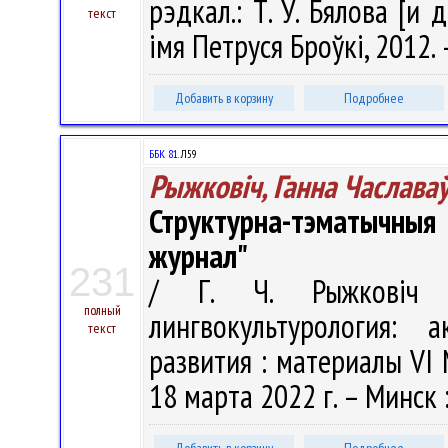
рэдкал.: Т. У. Бялова [и 
текст
імя Петруся Броўкі, 2012. –
Добавить в корзину
Подробнее
ББК 81.
Л59
Рыжковіч, Ганна Часлава
Структурна-тэматычныя
журнал"
231
/ Г. Ч. Рыжковіч //
полный
лингвокультурология:
текст
развития : материалы VI М
18 марта 2022 г. – Минск :