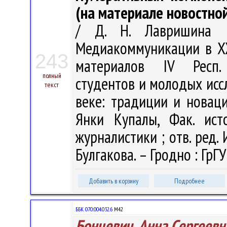
(на материале новостно
/ Д. Н. Лавришина ;
Медиакоммуникации в XX
243
материалов IV Респ. 
полный
студентов и молодых исс
текст
веке: традиции и новации
Янки Купалы, Фак. ист
журналистики ; отв. ред. И
Булгакова. – Гродно : ГрГУ
Добавить в корзину
Подробнее
ББК 070:004.032.6
М42
Бонцевич, Анна Сергеевн