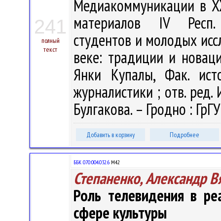
Медиакоммуникации в XX
материалов IV Респ. 
241
студентов и молодых исс
полный
текст
веке: традиции и новации
Янки Купалы, Фак. ист
журналистики ; отв. ред. И
Булгакова. – Гродно : ГрГУ
Добавить в корзину
Подробнее
ББК 070:004.032.6
М42
Степаненко, Александр В
Роль телевидения в ре
сфере культуры