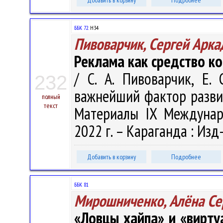
Добавить в корзину
Подробнее
ББК 72.
Н34
Пивоварчик, Сергей Арка
Реклама как средство к
/ С. А. Пивоварчик, Е.
232
важнейший фактор развит
полный
текст
Материалы IX Междунар. 
2022 г. – Караганда : Изд-
Добавить в корзину
Подробнее
ББК 81
Мирошниченко, Алёна Се
«Ловцы хайпа» и «вирту