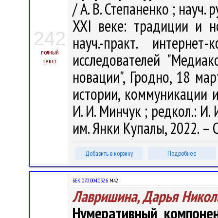
/ А. В. Степаненко ; науч.
XXI веке: традиции и н
242
науч.-практ. интерне
полный
исследователей "Медиа
текст
новации", Гродно, 18 мар
истории, коммуникации и 
И. И. Минчук ; редкол.: И. 
им. Янки Купалы, 2022. – С
Добавить в корзину
Подробнее
ББК 070:004.032.6
М42
Лавришина, Дарья Никол
Нумеративный компонен