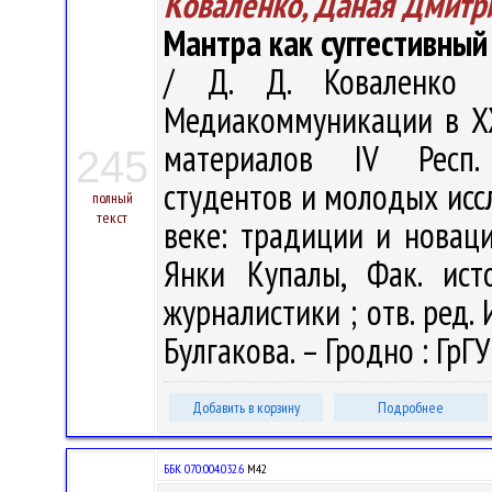
Коваленко, Даная Дмитр
Мантра как суггестивный
/ Д. Д. Коваленко ;
Медиакоммуникации в XX
материалов IV Респ. 
245
студентов и молодых исс
полный
текст
веке: традиции и новации
Янки Купалы, Фак. ист
журналистики ; отв. ред. И
Булгакова. – Гродно : ГрГУ
Добавить в корзину
Подробнее
ББК 070:004.032.6
М42