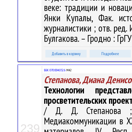
веке: традиции и новации
Янки Купалы, Фак. ист
журналистики ; отв. ред. И
Булгакова. – Гродно : ГрГУ
Добавить в корзину
Подробнее
ББК 070:004.032.6
М42
Степанова, Диана Денисо
Технологии предста
просветительских проект
/ Д. Д. Степанова ;
Медиакоммуникации в XX
239
материалов IV Респ. 