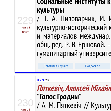
Социальные институты 
культуры
/ Т. А. Пивоварчик, И.
229
культурно-исторический ко
полный
текст
и материалов междунар. 
общ. ред. Р. В. Ершовой.
гуманитарный университет
Добавить в корзину
Подробнее
ББК 71.
К90
Пяткевіч, Аляксей Мiхайл
"Голос Гродны"
230
/ А. М. Пяткевіч // Культу
полный