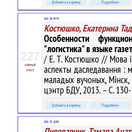
Добавить в корзину
Подробнее
ББК 80.
М74
Костюшко, Екатерина Та
Особенности функцио
"логистика" в языке газе
227
/ Е. Т. Костюшко // Мова 
полный
аспекты даследавання : ма
текст
маладых вучоных, Мінск, 
цэнтр БДУ, 2013. – С. 130
Добавить в корзину
Подробнее
ББК 81.
Д48
Пивоварчик, Тамара Анат