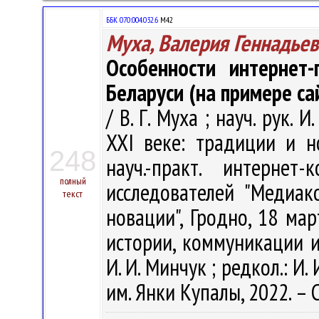
ББК 070:004.032.6
М42
Муха, Валерия Геннадьев
Особенности интернет-
Беларуси (на примере са
/ В. Г. Муха ; науч. рук.
XXI веке: традиции и н
248
науч.-практ. интерне
полный
исследователей "Медиа
текст
новации", Гродно, 18 мар
истории, коммуникации и 
И. И. Минчук ; редкол.: И. 
им. Янки Купалы, 2022. – 