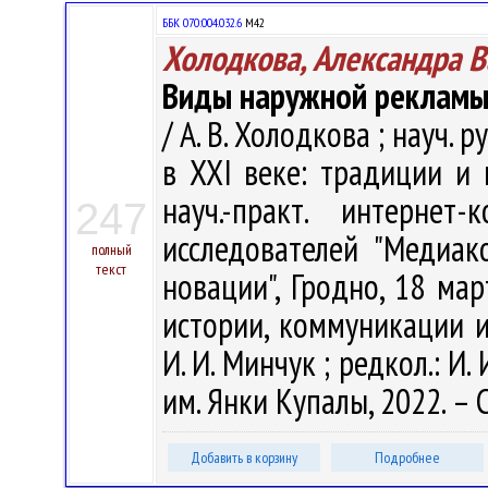
ББК 070:004.032.6
М42
Холодкова, Александра В
Виды наружной рекламы 
/ А. В. Холодкова ; науч. 
в XXI веке: традиции и 
науч.-практ. интерне
247
исследователей "Медиа
полный
текст
новации", Гродно, 18 мар
истории, коммуникации и 
И. И. Минчук ; редкол.: И. 
им. Янки Купалы, 2022. – 
Добавить в корзину
Подробнее