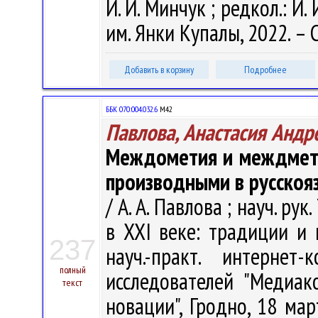
И. И. Минчук ; редкол.: И. 
им. Янки Купалы, 2022. – С
Добавить в корзину
Подробнее
ББК 070:004.032.6
М42
Павлова, Анастасия Андр
Междометия и междметн
производными в русскоя
/ А. А. Павлова ; науч. р
в XXI веке: традиции и 
237
науч.-практ. интерне
полный
исследователей "Медиа
текст
новации", Гродно, 18 мар