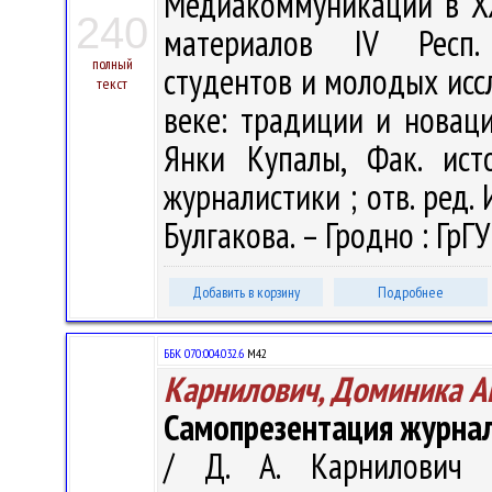
Медиакоммуникации в XX
240
материалов IV Респ. 
полный
студентов и молодых исс
текст
веке: традиции и новации
Янки Купалы, Фак. ист
журналистики ; отв. ред. И
Булгакова. – Гродно : ГрГУ
Добавить в корзину
Подробнее
ББК 070:004.032.6
М42
Карнилович, Доминика А
Самопрезентация журнали
/ Д. А. Карнилович 