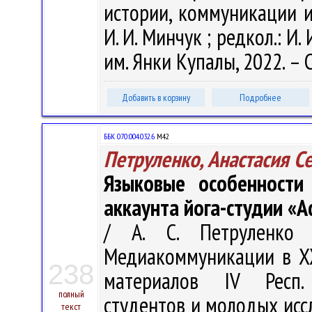
истории, коммуникации и 
И. И. Минчук ; редкол.: И. 
им. Янки Купалы, 2022. – С
Добавить в корзину
Подробнее
ББК 070:004.032.6
М42
Петруленко, Анастасия С
Языковые особенности
аккаунта йога-студии «A
/ А. С. Петруленко 
Медиакоммуникации в XX
238
материалов IV Респ. 
полный
студентов и молодых исс
текст