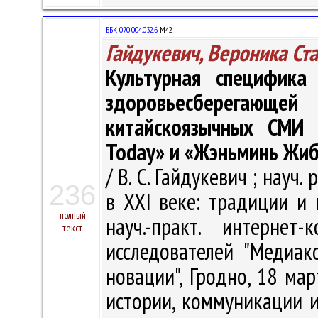
ББК 070:004.032.6
М42
Гайдукевич, Вероника Ст
Культурная специфика 
здоровьесберегающ
китайскоязычных СМИ 
Today» и «Жэньминь Жиб
/ В. С. Гайдукевич ; науч
236
в XXI веке: традиции и 
полный
науч.-практ. интерне
текст
исследователей "Медиа
новации", Гродно, 18 мар
истории, коммуникации и 