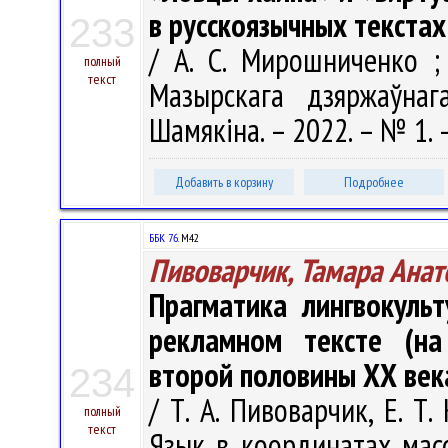
в русскоязычных текста
233
/ А. С. Мирошниченко ; 
полный
текст
Мазырскага дзяржаўнага
Шамякіна. – 2022. – № 1. 
Добавить в корзину
Подробнее
ББК 76.
М42
Пивоварчик, Тамара Анат
Прагматика лингвокуль
рекламном тексте (на
второй половины ХХ век
234
/ Т. А. Пивоварчик, Е. Т
полный
текст
Язык в координатах масс