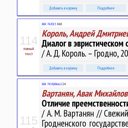
Добавить в корзину
Подробнее
ББК 74.202.5
К68
Король, Андрей Дмитрие
114
Диалог в эвристическом 
полный
/ А. Д. Король. – Гродно, 20
текст
Добавить в корзину
Подробнее
ББК 74.58(4Беи)
С24
Вартанян, Авак Михайлов
Отличие преемственност
/ А. М. Вартанян // Свежи
115
Гродненского государстве