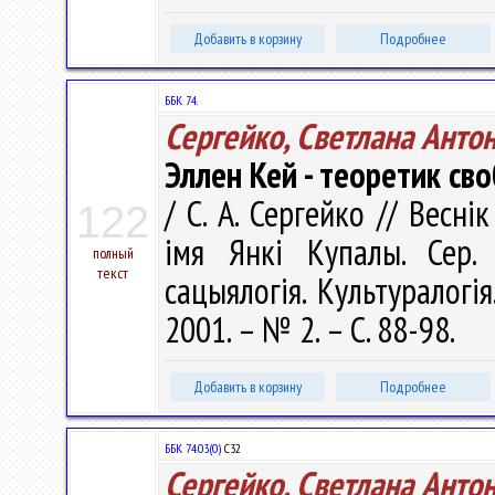
Добавить в корзину
Подробнее
ББК 74.
Сергейко, Светлана Анто
Эллен Кей - теоретик св
/ С. А. Сергейко // Весні
122
імя Янкі Купалы. Сер. 1
полный
текст
сацыялогія. Культуралогія
2001. – № 2. – С. 88-98.
Добавить в корзину
Подробнее
ББК 74.03(0)
С32
Сергейко, Светлана Анто