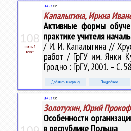
ББК 22.
Х95
Капалыгина, Ирина Иван
Активные формы обучен
практике учителя начал
108
/ И. И. Капалыгина // Хр
полный
текст
работ / ГрГУ им. Янки Ку
Гродно : ГрГУ, 2001. – С. 5
Добавить в корзину
Подробнее
ББК 22.
Х95
Золотухин, Юрий Прокоф
Особенности организаци
в республике Польша
109