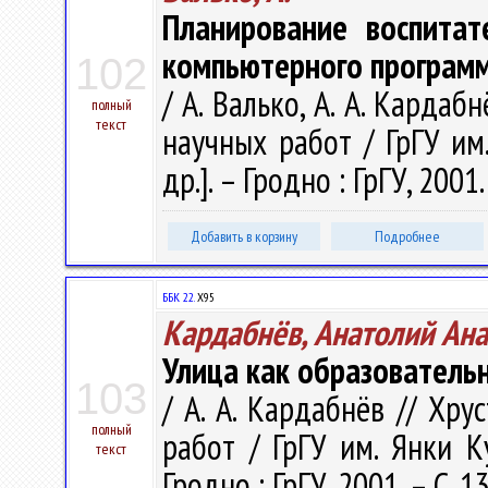
Планирование воспитат
компьютерного программ
102
/ А. Валько, А. А. Кардаб
полный
текст
научных работ / ГрГУ им.
др.]. – Гродно : ГрГУ, 2001
Добавить в корзину
Подробнее
ББК 22.
Х95
Кардабнёв, Анатолий Ан
Улица как образователь
103
/ А. А. Кардабнёв // Хр
полный
работ / ГрГУ им. Янки Ку
текст
Гродно : ГрГУ, 2001. – С. 