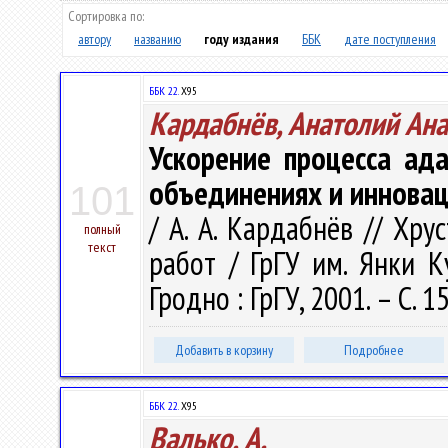
Сортировка по:
автору
названию
году издания
ББК
дате поступления
ББК 22.
Х95
Кардабнёв, Анатолий Ан
Ускорение процесса ад
объединениях и иннова
101
/ А. А. Кардабнёв // Хр
полный
текст
работ / ГрГУ им. Янки Ку
Гродно : ГрГУ, 2001. – С. 
Добавить в корзину
Подробнее
ББК 22.
Х95
Валько, А.