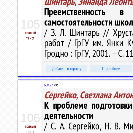
Шинтарь, Зинаида Леонт
Преемственность в 
самостоятельности шко
105
/ З. Л. Шинтарь // Хрус
полный
текст
работ / ГрГУ им. Янки Ку
Гродно : ГрГУ, 2001. – С. 
Добавить в корзину
Подробнее
ББК 22.
Х95
Сергейко, Светлана Анто
К проблеме подготовки
деятельности
106
/ С. А. Сергейко, Н. В. 
полный
текст