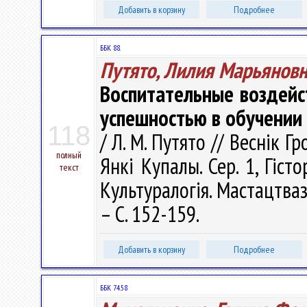
Добавить в корзину
Подробнее
ББК 88.
Путято, Лилия Марьянов
Воспитательные воздейс
успешностью в обучении
118
/ Л. М. Путято // Веснік 
полный
Янкі Купалы. Сер. 1, Гісто
текст
Культуралогія. Мастацтваз
– С. 152-159.
Добавить в корзину
Подробнее
ББК 74.58