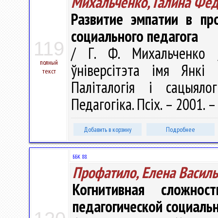
Михальченко, Галина Фе
Развитие эмпатии в пр
социального педагога
119
/ Г. Ф. Михальченко /
полный
ўніверсітэта імя Янкі 
текст
Паліталогія і сацыялогі
Педагогіка. Псіх. – 2001. –
Добавить в корзину
Подробнее
ББК 88.
Профатило, Елена Васил
Когнитивная сложно
педагогической социаль