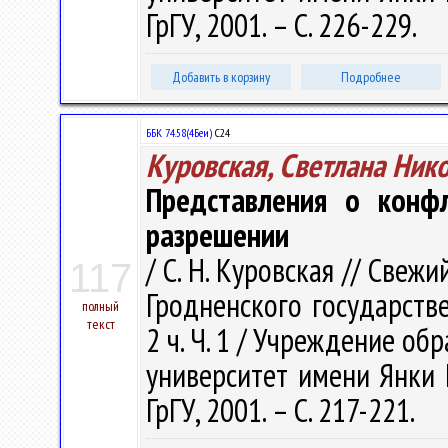
ГрГУ, 2001. – С. 226-229.
Добавить в корзину
Подробнее
ББК 74.58(4Беи)
С24
Куровская, Светлана Ник
Представления о конф
разрешении
/ С. Н. Куровская // Свежи
117
Гродненского государстве
полный
текст
2 ч. Ч. 1 / Учреждение о
университет имени Янки Ку
ГрГУ, 2001. – С. 217-221.