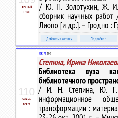
/ Ю. П. Золотухин, Ж. И
полный
текст
сборник научных работ / 
Лиопо [и др.]. – Гродно : Г
Добавить в корзину
Подробнее
ББК 78.
В90
Степина, Ирина Николаев
Библиотека вуза ка
библиотечного простран
/ И. Н. Степина, Ю. Г
110
информационное общ
полный
текст
трансформации : материал
23-26 окт. 2001 г. – Минс