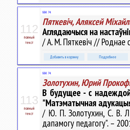
ББК 74.
Пяткевіч, Аляксей Мiхайл
112
Аглядаючыся на настаўнік
полный
/ А. М. Пяткевіч // Роднае 
текст
Добавить в корзину
Подробнее
ББК 74.
Золотухин, Юрий Прокоф
В будущее - с надеждо
113
"Матэматычная адукацы
полный
/ Ю. П. Золотухин, С. В. 
текст
дапамогу педагогу". – 2001