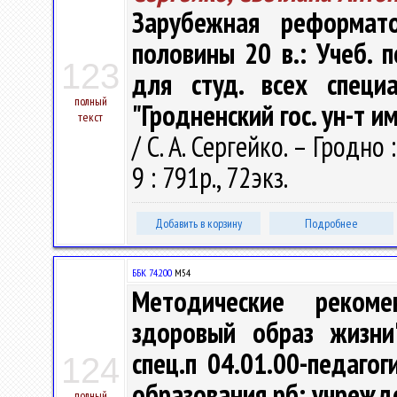
Зарубежная реформато
половины 20 в.: Учеб. п
123
для студ. всех специ
полный
"Гродненский гос. ун-т и
текст
/ С. А. Сергейко. – Гродно 
9 : 791р., 72экз.
Добавить в корзину
Подробнее
ББК 74.200
М54
Методические рекоме
здоровый образ жизни"
спец.п 04.01.00-педаго
124
образования рб; учрежде
полный