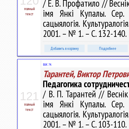
120
/ Е. В. Профатило // Весн
полный
імя Янкі Купалы. Сер. 1
текст
сацыялогія. Культуралогія
2001. – № 1. – С. 132-140.
Добавить в корзину
Подробнее
ББК 74.
Тарантей, Виктор Петров
Педагогика сотрудничест
/ В. П. Тарантей // Весні
121
імя Янкі Купалы. Сер. 1
полный
текст
сацыялогія. Культуралогія
2001. – № 1. – С. 103-110.