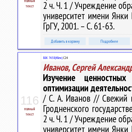
полный
2 ч. Ч. 1 / Учреждение о
текст
университет имени Янки Ку
ГрГУ, 2001. – С. 61-63.
Добавить в корзину
Подробнее
ББК 74.58(4Беи)
С24
Иванов, Сергей Александ
Изучение ценностных
оптимизации деятельнос
/ С. А. Иванов // Свежий 
116
Гродненского государстве
полный
текст
2 ч. Ч. 1 / Учреждение о
университет имени Янки Ку