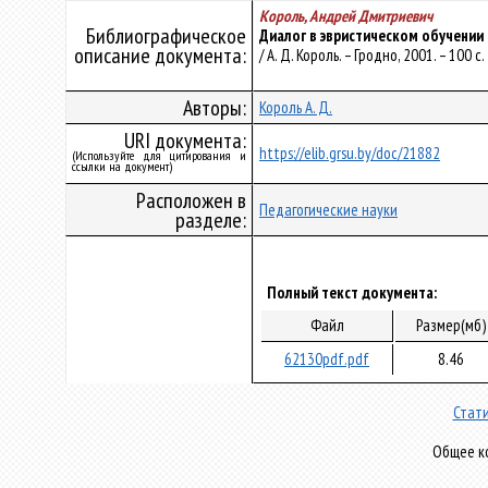
Король, Андрей Дмитриевич
Библиографическое
Диалог в эвристическом обучении
описание документа:
/ А. Д. Король. – Гродно, 2001. – 100 с.
Авторы:
Король А. Д.
URI документа:
https://elib.grsu.by/doc/21882
(Используйте для цитирования и
ссылки на документ)
Расположен в
Педагогические науки
разделе:
Полный текст документа:
Файл
Размер(мб)
62130pdf.pdf
8.46
Стати
Общее ко