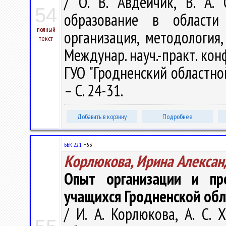
/ О. В. Авдейчик, В. А. 
54
образование в области
полный
организация, методология, 
текст
Междунар. науч.-практ. конф
ГУО "Гродненский областной
– С. 24-31.
Добавить в корзину
Подробнее
ББК 22.1
Н53
Корлюкова, Ирина Алексан
Опыт организации и пр
учащихся Гродненской обл
/ И. А. Корлюкова, А. С.