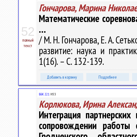
Гончарова, Марина Никола
Математические соревнова
…
52
/ М. Н. Гончарова, Е. А. Се
полный
текст
развитие: наука и практи
1(16). – С. 132-139.
Добавить в корзину
Подробнее
ББК 22.1
Н53
Корлюкова, Ирина Алексан
Интеграция партнерских
сопровождении работы 
Гродненского областно