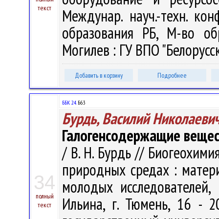
текст
Междунар. науч.-техн. кон
образования РБ, М-во об
Могилев : ГУ ВПО "Белорусск
Добавить в корзину
Подробнее
ББК 24.
Б63
Бурдь, Василий Николаеви
Галогенсодержащие вещест
/ В. Н. Бурдь // Биогеохим
природных средах : матер
34
молодых исследователей, 
полный
Ильина, г. Тюмень, 16 - 
текст