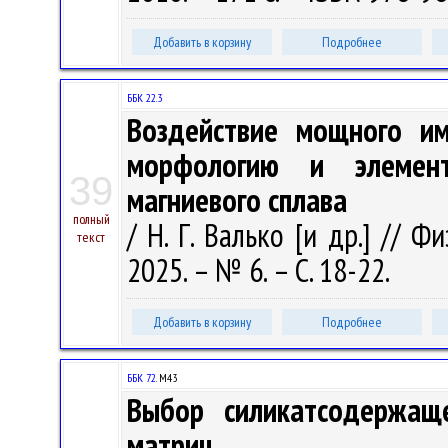
Добавить в корзину
Подробнее
ББК 22.3
Воздействие мощного им
морфологию и элемент
39
магниевого сплава
полный
/ Н. Г. Валько [и др.] // 
текст
2025. – № 6. – С. 18-22.
Добавить в корзину
Подробнее
ББК 72.
М43
Выбор силикатсодержащ
матриц