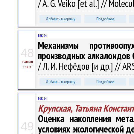
/ A. G. Veiko [et al.] // Molec
Добавить в корзину
Подробнее
ББК 24
Механизмы противоопу
48
производных алкалоидов Ch
полный
/ Л. И. Нефёдов [и др.] // A
текст
Добавить в корзину
Подробнее
ББК 24
Крупская, Татьяна Констан
Оценка накопления мета
49
условиях экологической д