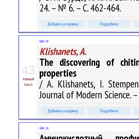
24. – № 6. – С. 462-464.
Добавить в корзину
Подробнее
ББК 24
Klishanets, A.
The discovering of chiti
43
properties
полный
/ A. Klishanets, I. Stempe
текст
Journal of Modern Science. –
Добавить в корзину
Подробнее
ББК 24
Аминокислотный про