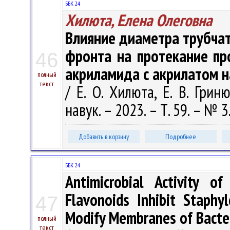
ББК 24
Хилюта, Елена Олеговна
Влияние диаметра трубчат
фронта на протекание пр
46
акриламида с акрилатом н
полный
текст
/ Е. О. Хилюта, Е. В. Грин
навук. – 2023. – Т. 59. – № 3
Добавить в корзину
Подробнее
ББК 24
Antimicrobial Activity o
Flavonoids Inhibit Staphy
47
Modify Membranes of Bacter
полный
текст