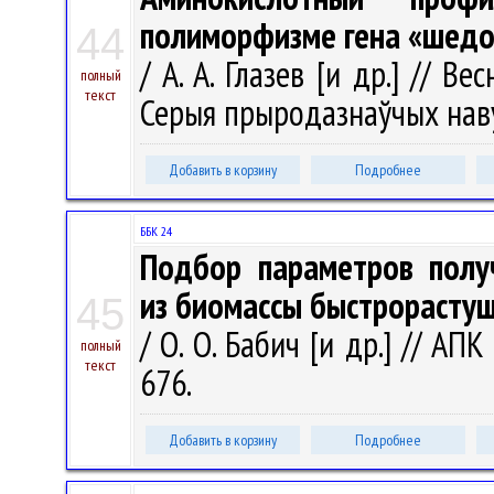
полиморфизме гена «шедо
44
/ А. А. Глазев [и др.] // В
полный
текст
Серыя прыродазнаўчых навук
Добавить в корзину
Подробнее
ББК 24
Подбор параметров полу
из биомассы быстрорасту
45
/ О. О. Бабич [и др.] // АПК
полный
текст
676.
Добавить в корзину
Подробнее