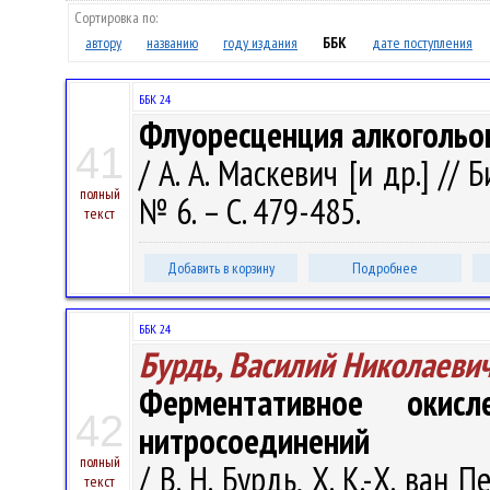
Сортировка по:
автору
названию
году издания
ББК
дате поступления
ББК 24
Флуоресценция алкогольо
41
/ А. А. Маскевич [и др.] // 
полный
№ 6. – С. 479-485.
текст
Добавить в корзину
Подробнее
ББК 24
Бурдь, Василий Николаеви
Ферментативное окис
42
нитросоединений
полный
/ В. Н. Бурдь, Х. К.-Х. ван 
текст