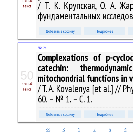
полный
/ Т. К. Крупская, О. А. Ж
текст
фундаментальных исследовани
Добавить в корзину
Подробнее
ББК 24
Complexations of p-cyclod
catechin: thermodynam
50
mitochondrial functions in v
полный
/ T. A. Kovalenya [et al.] // P
текст
60. – № 1. – С. 1.
Добавить в корзину
Подробнее
<<
<
1
2
3
4