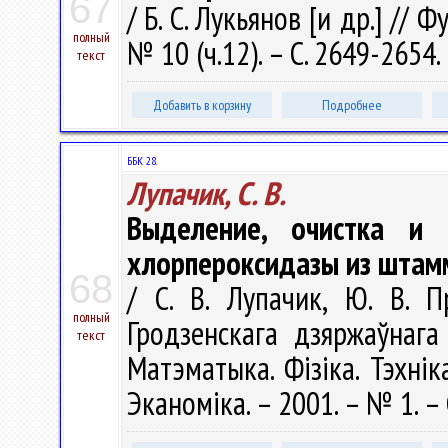
67
/ Б. С. Лукьянов [и др.] //
полный
№ 10 (ч.12). – С. 2649-2654.
текст
Добавить в корзину
Подробнее
ББК 28.
Лупачик, С. В.
Выделение, очистка и 
хлорпероксидазы из штамм
68
/ С. В. Лупачик, Ю. В. П
полный
Гродзенскага дзяржаўнага 
текст
Матэматыка. Фізіка. Тэхніка
Эканоміка. – 2001. – № 1. – 