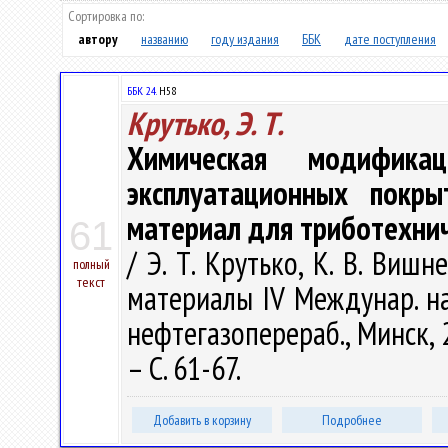
Сортировка по:
автору
названию
году издания
ББК
дате поступления
ББК 24.
Н58
Крутько, Э. Т.
Химическая модифика
эксплуатационных покр
материал для триботехни
61
/ Э. Т. Крутько, К. В. Вишн
полный
текст
материалы IV Междунар. на
нефтегазоперераб., Минск, 2
– С. 61-67.
Добавить в корзину
Подробнее