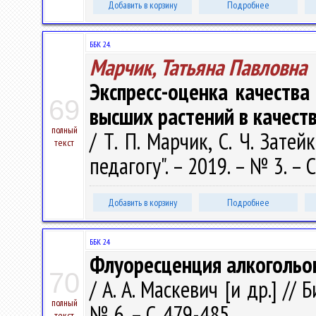
Добавить в корзину
Подробнее
ББК 24.
Марчик, Татьяна Павловна
Экспресс-оценка качества
69
высших растений в качест
полный
/ Т. П. Марчик, С. Ч. Затейк
текст
педагогу". – 2019. – № 3. – С
Добавить в корзину
Подробнее
ББК 24
Флуоресценция алкогольо
70
/ А. А. Маскевич [и др.] // 
полный
№ 6. – С. 479-485.
текст