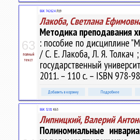
ББК 74.262.4
Л19
Лакоба, Светлана Ефимовн
Методика преподавания х
: пособие по дисциплине "
63
/ С. Е. Лакоба, Л. Я. Толк
полный
текст
государственный университе
2011. – 110 с. – ISBN 978-9
Добавить в корзину
Подробнее
ББК 32.81
К63
Липницкий, Валерий Антон
Полиномиальные инвариа