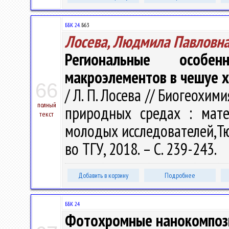
ББК 24.
Б63
Лосева, Людмила Павловн
Региональные особ
макроэлементов в чешуе 
66
/ Л. П. Лосева // Биогеохи
полный
природных средах : мате
текст
молодых исследователей,Тюм
во ТГУ, 2018. – С. 239-243.
Добавить в корзину
Подробнее
ББК 24
Фотохромные нанокомпози