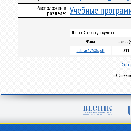
Расположен в
Учебные програм
разделе:
Полный текст документа:
Файл
Размер(
elib_ac57506.pdf
0.11
Стати
Общее ко