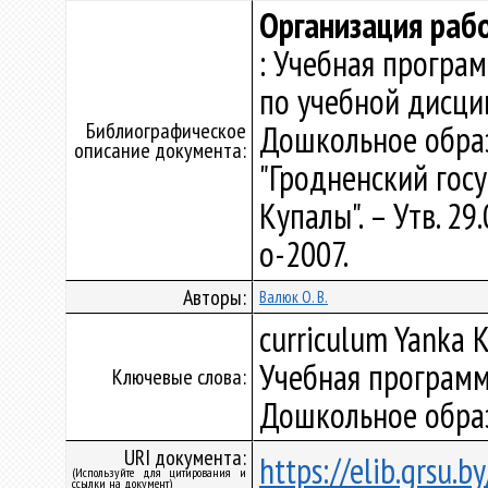
Организация раб
: Учебная програ
по учебной дисци
Библиографическое
Дошкольное обра
описание документа:
"Гродненский гос
Купалы". – Утв. 29
о-2007.
Авторы:
Валюк О. В.
curriculum Yanka K
Учебная программ
Ключевые слова:
Дошкольное обра
URI документа:
https://elib.grsu.
(Используйте для цитирования и
ссылки на документ)