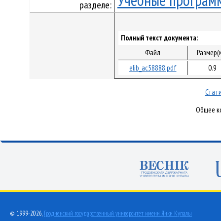
Учебные програм
разделе:
Полный текст документа:
Файл
Размер(
elib_ac58888.pdf
0.9
Стати
Общее ко
© 1999-2026,
Гродненский государственный университет имени Янки Купалы