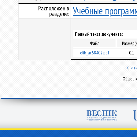
Расположен в
Учебные програм
разделе:
Полный текст документа:
Файл
Размер(
elib_ac58402.pdf
0.1
Стати
Общее к