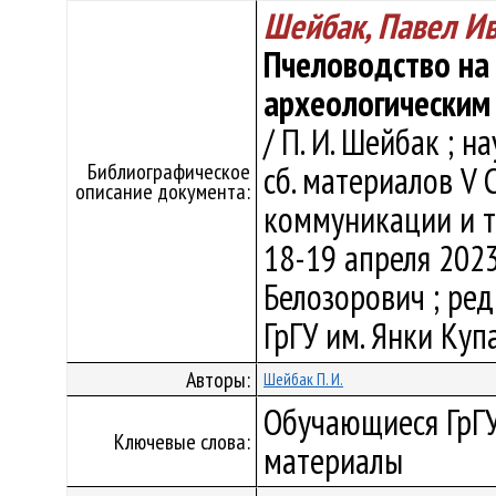
Шейбак, Павел И
Пчеловодство на 
археологическим
/ П. И. Шейбак ; на
Библиографическое
сб. материалов V С
описание документа:
коммуникации и ту
18-19 апреля 2023 г
Белозорович ; редк
ГрГУ им. Янки Купа
Авторы:
Шейбак П. И.
Обучающиеся ГрГУ
Ключевые слова:
материалы