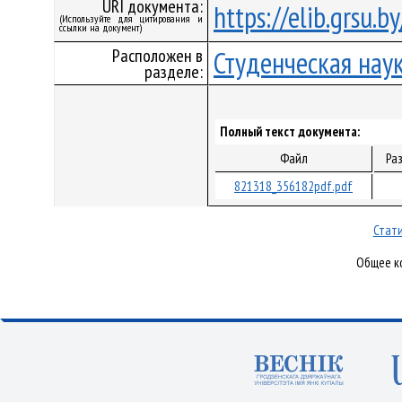
URI документа:
https://elib.grsu.
(Используйте для цитирования и
ссылки на документ)
Расположен в
Студенческая нау
разделе:
Полный текст документа:
Файл
Ра
821318_356182pdf.pdf
Стати
Общее ко