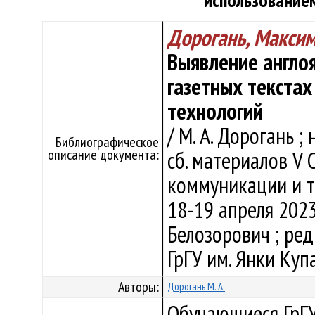
использование
Дорогань, Макси
Выявление англо
газетных текстах
технологий
/ М. А. Дорогань ; 
Библиографическое
описание документа:
сб. материалов V С
коммуникации и ту
18-19 апреля 2023 г
Белозорович ; редк
ГрГУ им. Янки Купа
Авторы:
Дорогань М. А.
Обучающиеся ГрГУ