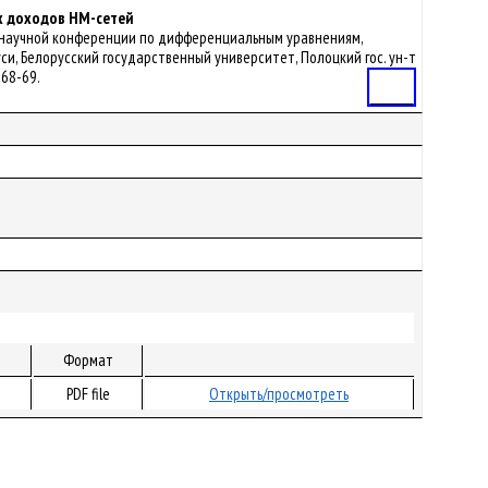
х доходов НМ-сетей
ной научной конференции по дифференциальным уравнениям,
руси, Белорусский государственный университет, Полоцкий гос. ун-т
. 68-69.
Статья
Формат
PDF file
Открыть/просмотреть