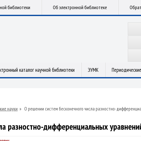
чной библиотеки
Об электронной библиотеке
Обрат
ктронный каталог научной библиотеки
ЭУМК
Периодические
кие науки
»
О решении систем бесконечного числа разностно-дифференци
сла разностно-дифференциальных уравнен
рович