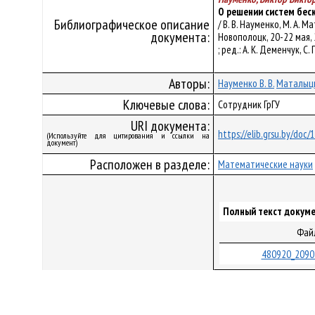
О решении систем бес
Библиографическое описание
/ В. В. Науменко, М. А
документа:
Новополоцк, 20-22 мая, 
; ред.: А. К. Деменчук, С
Авторы:
Науменко В. В.
Маталыцк
Ключевые слова:
Сотрудник ГрГУ
URI документа:
https://elib.grsu.by/doc
(Используйте для цитирования и ссылки на
документ)
Расположен в разделе:
Математические науки
Полный текст докуме
Фай
480920_2090