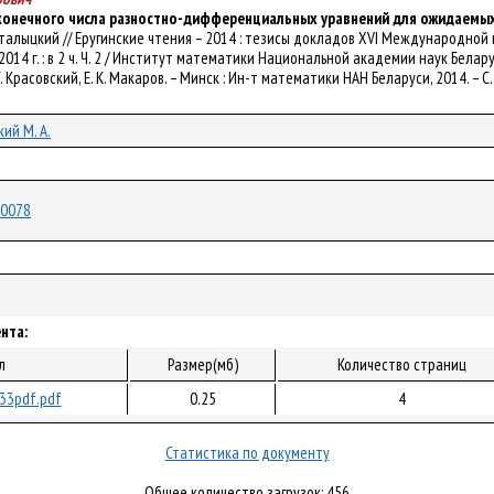
конечного числа разностно-дифференциальных уравнений для ожидаемы
. Маталыцкий // Еругинские чтения – 2014 : тезисы докладов XVI Международ
2014 г. : в 2 ч. Ч. 2 / Институт математики Национальной академии наук Бела
. Г. Красовский, Е. К. Макаров. – Минск : Ин-т математики НАН Беларуси, 2014. – С
ий М. А.
/10078
нта:
л
Размер(мб)
Количество страниц
33pdf.pdf
0.25
4
Статистика по документу
Общее количество загрузок: 456