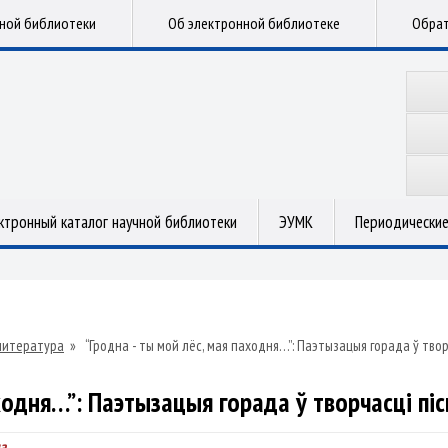
чной библиотеки
Об электронной библиотеке
Обрат
ктронный каталог научной библиотеки
ЭУМК
Периодические
литература
»
“Гродна - ты мой лёс, мая паходня…”: Паэтызацыя горада ў тво
аходня…”: Паэтызацыя горада ў творчасці пі
а