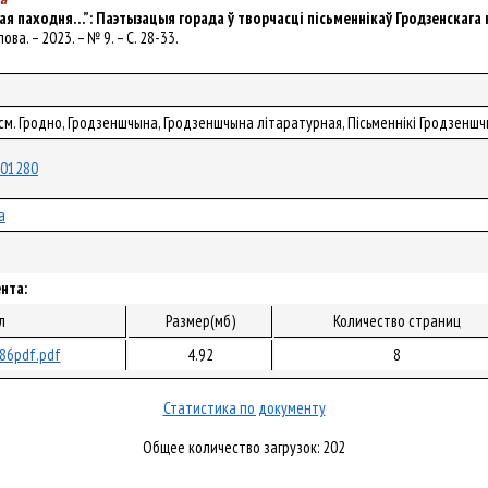
 мая паходня…”: Паэтызацыя горада ў творчасці пісьменнікаў Гродзенскага
лова. – 2023. – № 9. – С. 28-33.
см. Гродно, Гродзеншчына, Гродзеншчына літаратурная, Пісьменнікі Гродзеншчы
/101280
а
нта:
л
Размер(мб)
Количество страниц
86pdf.pdf
4.92
8
Статистика по документу
Общее количество загрузок: 202