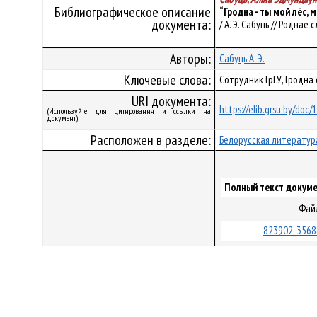
Библиографическое описание
“Гродна - ты мой лёс,
документа:
/ А. Э. Сабуць // Роднае с
Авторы:
Сабуць А. Э.
Ключевые слова:
Сотрудник ГрГУ, Гродна 
URI документа:
https://elib.grsu.by/doc
(Используйте для цитирования и ссылки на
документ)
Расположен в разделе:
Белорусская литератур
Полный текст докуме
Фай
823902_3568