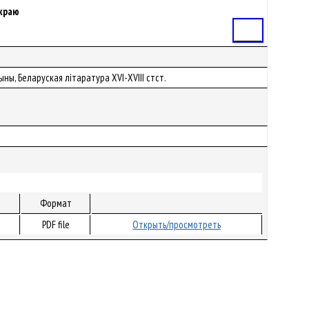
 краю
Статья
ны, Беларуская літаратура XVI-XVIII стст.
Формат
PDF file
Открыть/просмотреть