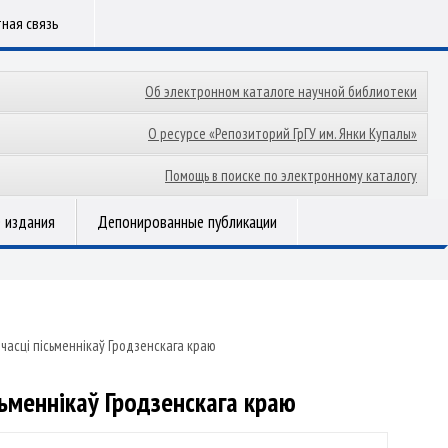
ная связь
Об электронном каталоге научной библиотеки
О ресурсе «Репозиторий ГрГУ им. Янки Купалы»
Помощь в поиске по электронному каталогу
 издания
Депонированные публикации
рчасці пісьменнікаў Гродзенскага краю
сьменнікаў Гродзенскага краю