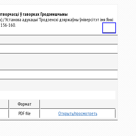
вытворчасці ў гаворках Гродзеншчыны
ва) / Установа адукацыі "Гродзенскі дзяржаўны ўніверсітэт імя Янкі
С. 156-160.
Статья
Формат
PDF file
Открыть/просмотреть