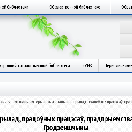
чной библиотеки
Об электронной библиотеке
Обрат
ктронный каталог научной библиотеки
ЭУМК
Периодические
язык
»
Рэгіянальныя германізмы - найменні прылад, працоўных працэсаў, пр
прылад, працоўных працэсаў, прадпрыемства
Гродзеншчыны