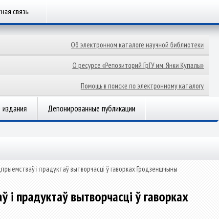
ная связь
Об электронном каталоге научной библиотеки
О ресурсе «Репозиторий ГрГУ им. Янки Купалы»
Помощь в поиске по электронному каталогу
 издания
Депонированные публикации
адпрыемстваў і прадуктаў вытворчасці ў гаворках Гродзеншчыны
ў і прадуктаў вытворчасці ў гаворках