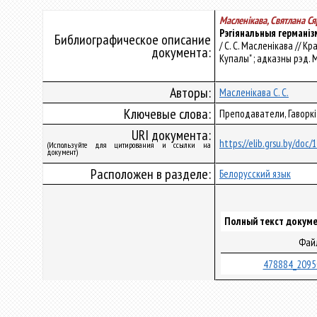
Масленікава, Святлана С
Рэгіянальныя германіз
Библиографическое описание
/ С. С. Масленікава // К
документа:
Купалы" ; адказны рэд. М.
Авторы:
Масленікава С. С.
Ключевые слова:
Преподаватели, Гаворкі
URI документа:
https://elib.grsu.by/doc
(Используйте для цитирования и ссылки на
документ)
Расположен в разделе:
Белорусский язык
Полный текст докуме
Фай
478884_2095