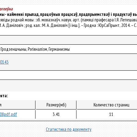
яргееўна
мы - найменні прылад, працоўных працэсаў, прадпрыемстваў і прадуктаў 
раявіды роднай мовы : зб. мовазнаўч. навук. арт. (памяці прафесара І.Я. Лепеша
 А. Даніловіч ; рэд. кал.: М. А. Даніловіч [і інш.]. – Гродна : ЮрСаПрынт, 2014. – 
 Гродзеншчыны, Рэгіяналізм, Германизмы
/10143
нта:
л
Размер(мб)
Количество страниц
08pdf.pdf
3.41
11
Статистика по документу