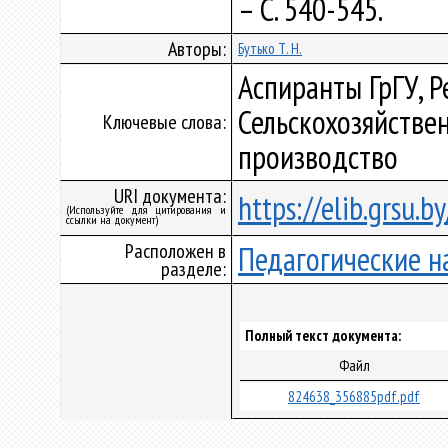
– С. 540-545.
Авторы:
Бутько Т. Н.
Аспиранты ГрГУ, 
Сельскохозяйстве
Ключевые слова:
производство
URI документа:
https://elib.grsu.
(Используйте для цитирования и
ссылки на документ)
Расположен в
Педагогические н
разделе:
Полный текст документа:
Файл
824638_356885pdf.pdf