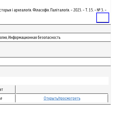
торыя і археалогія. Філасофія. Паліталогія. – 2023. – Т. 15. – № 3. –
Статья
огия, Информационная безопасность
ат
le
Открыть/просмотреть