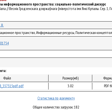
ы информационного пространства: социально-политический дискурс
 Лапа // Веснік Гродзенскага дзяржаўнага ўніверсітэта імя Янкі Купалы. Сер. 1, Гіс
 В.
мационное пространство, Информационные ресурсы, Политическая концептол
/101754
нта:
Файл
Размер(мб)
Форм
8_357515pdf.pdf
3.02
PDF fi
Статистика по документу
Общее количество загрузок: 182