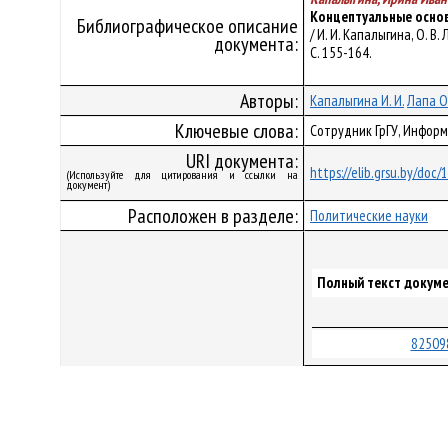
Концептуальные основ
Библиографическое описание
/ И. И. Капалыгина, О. В.
документа:
С. 155-164.
Авторы:
Капалыгина И. И.
Лапа О.
Ключевые слова:
Сотрудник ГрГУ, Инфор
URI документа:
https://elib.grsu.by/doc
(Используйте для цитирования и ссылки на
документ)
Расположен в разделе:
Политические науки
Полный текст докуме
82509