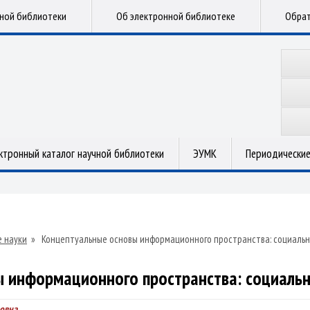
чной библиотеки
Об электронной библиотеке
Обрат
ктронный каталог научной библиотеки
ЭУМК
Периодические
 науки
»
Концептуальные основы информационного пространства: социальн
 информационного пространства: социальн
овна