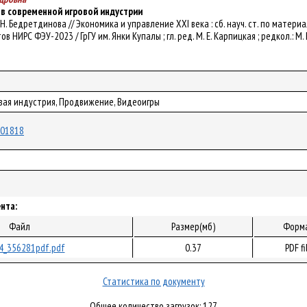
в современной игровой индустрии
ук. Е. Н. Бедретдинова // Экономика и управление XXI века : сб. науч. ст. по м
 НИРС ФЭУ-2023 / ГрГУ им. Янки Купалы ; гл. ред. М. Е. Карпицкая ; редкол.: М. Е.
овая индустрия, Продвижение, Видеоигры
/101818
нта:
Файл
Размер(мб)
Форм
4_356281pdf.pdf
0.37
PDF fi
Статистика по документу
Общее количество загрузок: 127