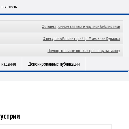
ная связь
Об электронном каталоге научной библиотеки
О ресурсе «Репозиторий ГрГУ им. Янки Купалы»
Помощь в поиске по электронному каталогу
 издания
Депонированные публикации
дустрии