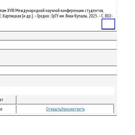
атериалам XVIII Международной научной конференции студентов,
 Карпицкая [и др.]. – Гродно : ГрГУ им. Янки Купалы, 2023. – С. 802-
Статья
ат
le
Открыть/просмотреть