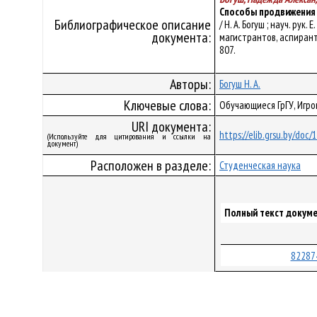
Способы продвижения 
Библиографическое описание
/ Н. А. Богуш ; науч. р
документа:
магистрантов, аспирантов
807.
Авторы:
Богуш Н. А.
Ключевые слова:
Обучающиеся ГрГУ, Игр
URI документа:
https://elib.grsu.by/doc
(Используйте для цитирования и ссылки на
документ)
Расположен в разделе:
Студенческая наука
Полный текст докуме
82287