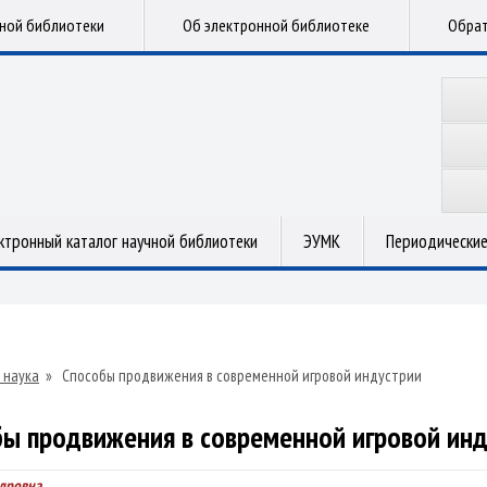
чной библиотеки
Об электронной библиотеке
Обрат
ктронный каталог научной библиотеки
ЭУМК
Периодические
 наука
»
Способы продвижения в современной игровой индустрии
ы продвижения в современной игровой ин
ндровна