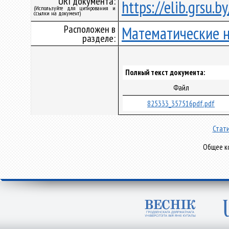
URI документа:
https://elib.grsu.
(Используйте для цитирования и
ссылки на документ)
Расположен в
Математические 
разделе:
Полный текст документа:
Файл
825333_357516pdf.pdf
Стати
Общее ко