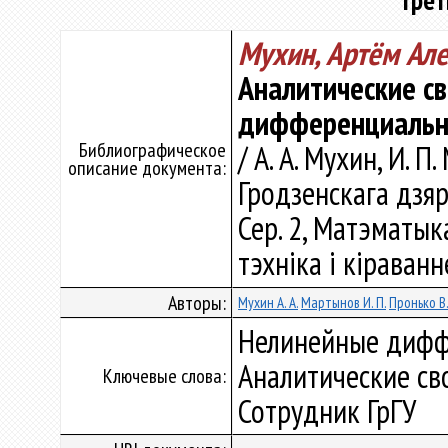
трет
Мухин, Артём Ал
Аналитические с
дифференциальны
Библиографическое
/ А. А. Мухин, И. П
описание документа:
Гродзенскага дзяр
Сер. 2, Матэматык
тэхніка і кіраванне
Авторы:
Мухин А. А.
Мартынов И. П.
Пронько В.
Нелинейные диффе
Аналитические св
Ключевые слова:
Сотрудник ГрГУ