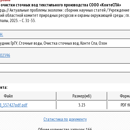
 очистки сточных вод текстильного производства СООО «КонтеСПА»
Н. Бурдь // Актуальные проблемы экологии : сборник научных статей / Учрежде
й областной комитет природных ресурсов и охраны окружающей среды ; гл. ред. Н.
палы, 2023. – С. 31-33.
 Н.
удник ГрГУ, Сточные воды, Очистка сточных вод, Конте Спа, Озон
/102396
нта:
Файл
Размер(мб)
Форм
8_357427pdf.pdf
3.23
PDF fi
Статистика по документу
Общее количество загрузок: 166