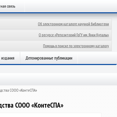
ная связь
Об электронном каталоге научной библиотеки
О ресурсе «Репозиторий ГрГУ им. Янки Купалы»
Помощь в поиске по электронному каталогу
 издания
Депонированные публикации
водства СООО «КонтеСПА»
одства СООО «КонтеСПА»