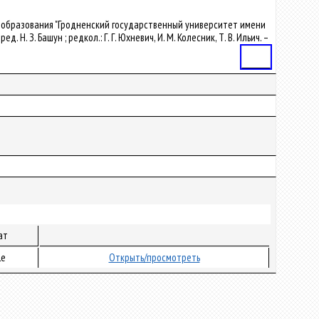
ние образования "Гродненский государственный университет имени
 З. Башун ; редкол.: Г. Г. Юхневич, И. М. Колесник, Т. В. Ильич. –
Статья
ат
le
Открыть/просмотреть