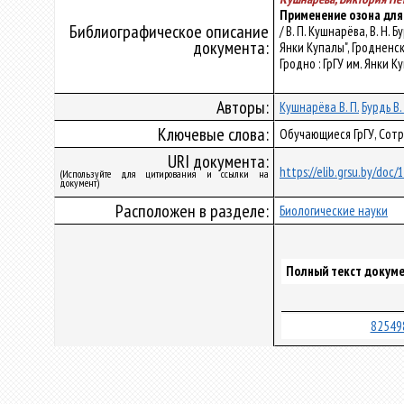
Применение озона для
Библиографическое описание
/ В. П. Кушнарёва, В. 
документа:
Янки Купалы", Гродненски
Гродно : ГрГУ им. Янки Ку
Авторы:
Кушнарёва В. П.
Бурдь В.
Ключевые слова:
Обучающиеся ГрГУ, Сотр
URI документа:
https://elib.grsu.by/doc
(Используйте для цитирования и ссылки на
документ)
Расположен в разделе:
Биологические науки
Полный текст докуме
82549