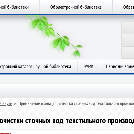
чной библиотеки
Об электронной библиотеке
Обрат
ктронный каталог научной библиотеки
ЭУМК
Периодические
е науки
»
Применение озона для очистки сточных вод текстильного произ
очистки сточных вод текстильного произв
тровна