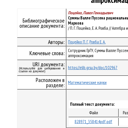
аппроксима
Поцейко, Павел Геннадьевич
Суммы Валле Пуссена рациональн
Библиографическое
Маркова
описание документа:
/ П. Г. Поцейко, Е. А. Ровба // Алгебра 
Авторы:
Поцейко П. Г.
Ровба Е. А.
Сотрудник ГрГУ, Суммы Валле Пуссе
Ключевые слова:
аппроксимация
URI документа:
https://elib.grsu.by/doc/102967
(Используйте для цитирования и
ссылки на документ)
Расположен в
Математические науки
разделе:
Полный текст документа:
Файл
Ра
828971_358414pdf.pdf