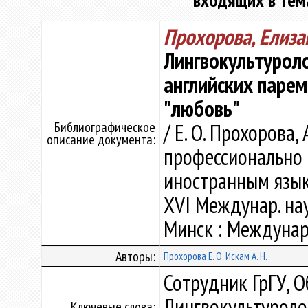
входящих в тем
Прохорова, Елиза
Лингвокультурол
английских парем
"любовь"
Библиографическое
/ Е. О. Прохорова,
описание документа:
профессионально 
иностранным язык
XVI Междунар. науч
Минск : Междунар.
Авторы:
Прохорова Е. О.
Искам А. Н.
Сотрудник ГрГУ, 
Лингвокультуроло
Ключевые слова: