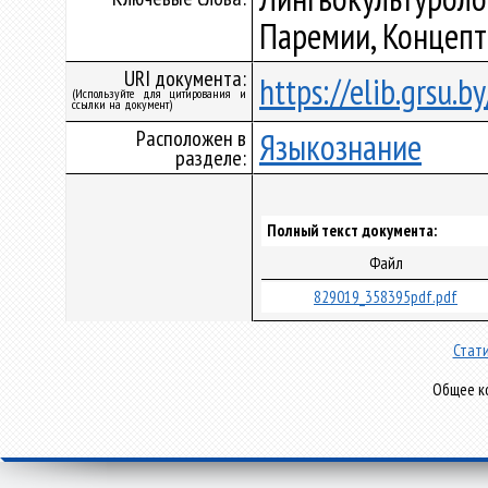
Паремии, Концепт
URI документа:
https://elib.grsu.
(Используйте для цитирования и
ссылки на документ)
Расположен в
Языкознание
разделе:
Полный текст документа:
Файл
829019_358395pdf.pdf
Стати
Общее ко