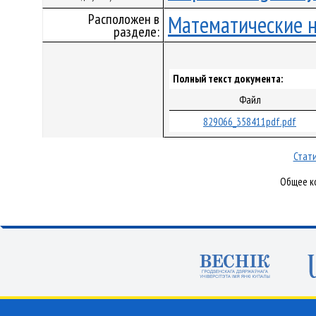
Расположен в
Математические 
разделе:
Полный текст документа:
Файл
829066_358411pdf.pdf
Стати
Общее ко