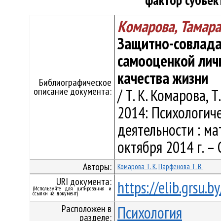
фактор субъек
Комарова, Тамара
Защитно-совлада
самооценкой лич
качества жизни
Библиографическое
описание документа:
/ Т. К. Комарова, 
2014: Психологич
деятельности : ма
октября 2014 г. – С
Авторы:
Комарова Т. К.
Парфенова Т. В.
URI документа:
https://elib.grsu.
(Используйте для цитирования и
ссылки на документ)
Расположен в
Психология
разделе: