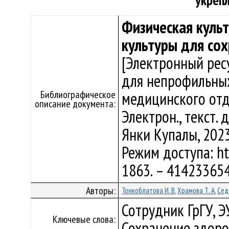
укреп
Физическая культ
культуры для сох
[Электронный рес
для непрофильных
Библиографическое
медицинского отдел
описание документа:
Электрон., текст. д
Янки Купалы, 2023
Режим доступа: htt
1863. – 414233654
Авторы:
Тонкоблатова И. В.
Храмова Т. А.
Сед
Сотрудник ГрГУ, Э
Ключевые слова:
Сохранение здоро