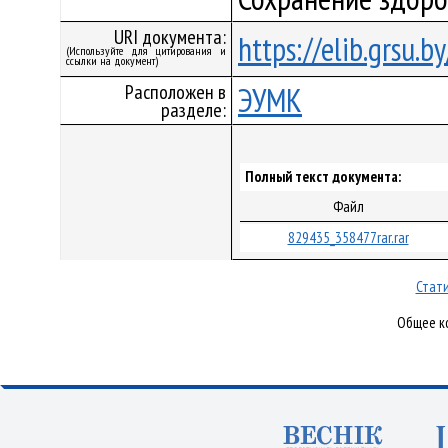
URI документа:
https://elib.grsu.
(Используйте для цитирования и
ссылки на документ)
Расположен в
ЭУМК
разделе:
Полный текст документа:
Файл
829435_358477rar.rar
Стати
Общее ко