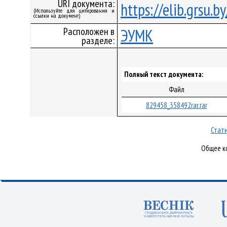
URI документа:
https://elib.grsu.
(Используйте для цитирования и
ссылки на документ)
Расположен в
ЭУМК
разделе:
Полный текст документа:
Файл
829458_358492rar.rar
Стати
Общее ко