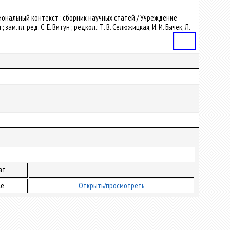
егиональный контекст : сборник научных статей / Учреждение
. гл. ред. С. Е. Витун ; редкол.: Т. В. Селюжицкая, И. И. Бычек, Л.
Статья
ат
le
Открыть/просмотреть