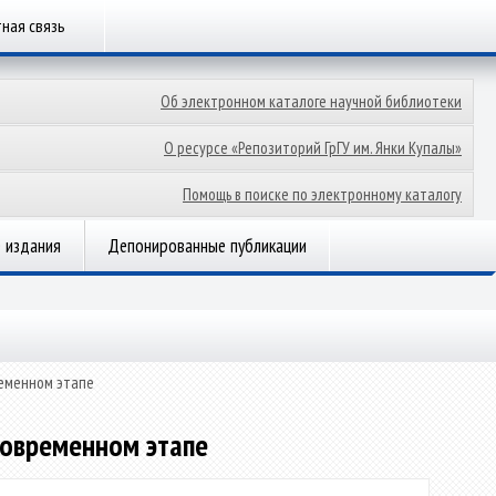
ная связь
Об электронном каталоге научной библиотеки
О ресурсе «Репозиторий ГрГУ им. Янки Купалы»
Помощь в поиске по электронному каталогу
 издания
Депонированные публикации
ременном этапе
 современном этапе