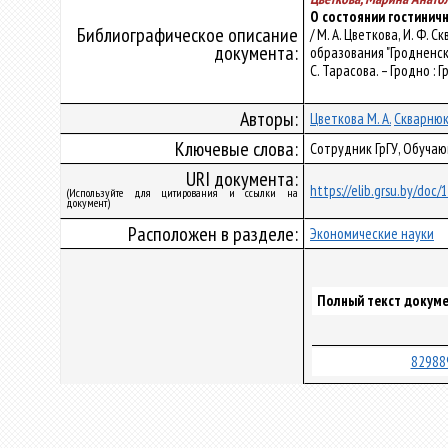
О состоянии гостиничн
Библиографическое описание
/ М. А. Цветкова, И. Ф
документа:
образования "Гродненский
С. Тарасова. – Гродно : Г
Авторы:
Цветкова М. А.
Скварнюк 
Ключевые слова:
Сотрудник ГрГУ, Обучаю
URI документа:
https://elib.grsu.by/doc
(Используйте для цитирования и ссылки на
документ)
Расположен в разделе:
Экономические науки
Полный текст докуме
82988