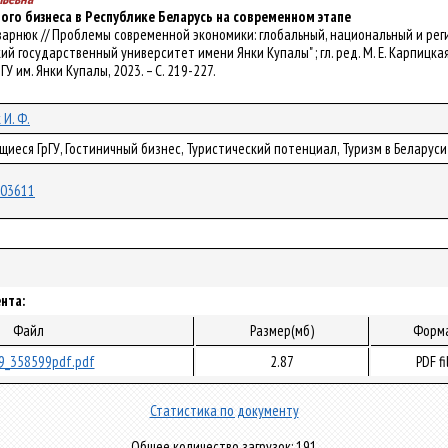
ого бизнеса в Республике Беларусь на современном этапе
. Скварнюк // Проблемы современной экономики: глобальный, национальный и р
 государственный университет имени Янки Купалы" ; гл. ред. М. Е. Карпицкая ; зам
рГУ им. Янки Купалы, 2023. – С. 219-227.
И. Ф.
щиеся ГрГУ, Гостиничный бизнес, Туристический потенциал, Туризм в Беларуси
/103611
нта:
Файл
Размер(мб)
Форм
9_358599pdf.pdf
2.87
PDF fi
Статистика по документу
Общее количество загрузок: 191