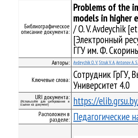
Problems of the i
models in higher 
Библиографическое
/ O. V. Avdeychik 
описание документа:
[Электронный ресу
ГГУ им. Ф. Скорины
Авторы:
Avdeychik O. V.
Struk V. A.
Antonov A. S.
Сотрудник ГрГУ, 
Ключевые слова:
Университет 4.0
URI документа:
https://elib.grsu.
(Используйте для цитирования и
ссылки на документ)
Расположен в
Педагогические н
разделе: