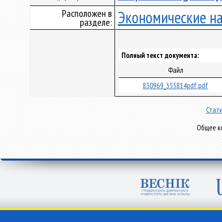
Расположен в
Экономические н
разделе:
Полный текст документа:
Файл
830969_355814pdf.pdf
Стати
Общее ко