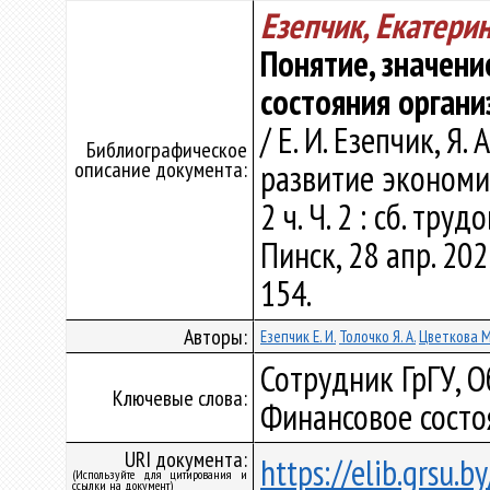
Езепчик, Екатери
Понятие, значени
состояния органи
/ Е. И. Езепчик, Я.
Библиографическое
описание документа:
развитие экономик
2 ч. Ч. 2 : сб. тру
Пинск, 28 апр. 2023
154.
Авторы:
Езепчик Е. И.
Толочко Я. А.
Цветкова М.
Сотрудник ГрГУ, 
Ключевые слова:
Финансовое состо
URI документа:
https://elib.grsu.
(Используйте для цитирования и
ссылки на документ)