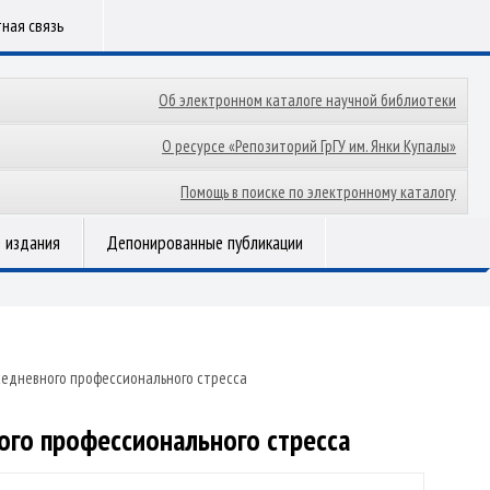
ная связь
Об электронном каталоге научной библиотеки
О ресурсе «Репозиторий ГрГУ им. Янки Купалы»
Помощь в поиске по электронному каталогу
 издания
Депонированные публикации
седневного профессионального стресса
ого профессионального стресса