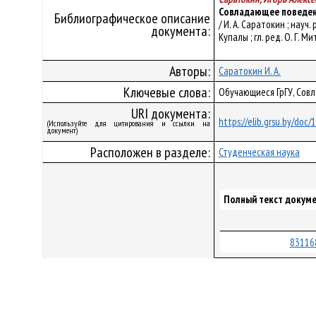
Совладающее поведени
Библиографическое описание
/ И. А. Саратокин ; науч
документа:
Купалы ; гл. ред. О. Г. М
Авторы:
Саратокин И. А.
Ключевые слова:
Обучающиеся ГрГУ, Сов
URI документа:
https://elib.grsu.by/doc
(Используйте для цитирования и ссылки на
документ)
Расположен в разделе:
Студенческая наука
Полный текст докуме
83116