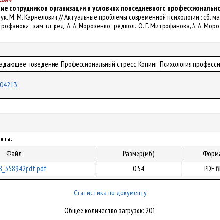
е сотрудников организации в условиях повседневного профессионально
. рук. М. М. Карнелович // Актуальные проблемы современной психологии : сб. ма
итрофанова ; зам. гл. ред. А. А. Морозенко ; редкол.: О. Г. Митрофанова, А. А. Мор
ладающее поведение, Профессиональный стресс, Копинг, Психология професс
/104213
нта:
Файл
Размер(мб)
Форм
8_358942pdf.pdf
0.54
PDF fi
Статистика по документу
Общее количество загрузок: 201