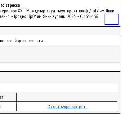
го стресса
териалов ХХІІI Междунар. студ. науч.-практ. конф. / ГрГУ им. Янки
озенко. – Гродно : ГрГУ им. Янки Купалы, 2023. – С. 151-156.
Статья
иональной деятельности
ат
le
Открыть/просмотреть