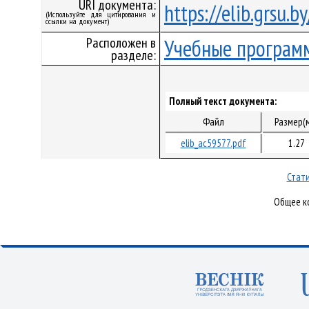
URI документа:
https://elib.grsu.
(Используйте для цитирования и
ссылки на документ)
Расположен в
Учебные програм
разделе:
Полный текст документа:
Файл
Размер(
elib_ac59577.pdf
1.27
Стати
Общее ко