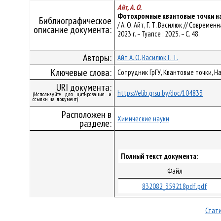
Айт, А. О.
Фотохромные квантовые точки на
Библиографическое
/ А. О. Айт, Г. Т. Василюк // Соврем
описание документа:
2023 г. – Туапсе : 2023. – С. 48.
Авторы:
Айт А. О.
Василюк Г. Т.
Ключевые слова:
Сотрудник ГрГУ, Квантовые точки, 
URI документа:
https://elib.grsu.by/doc/104833
(Используйте для цитирования и
ссылки на документ)
Расположен в
Химические науки
разделе:
Полный текст документа:
Файл
832082_359218pdf.pdf
Стати