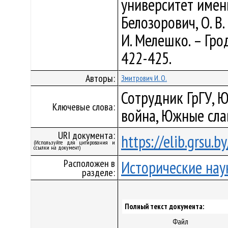
университет имени 
Белозорович, О. В. 
И. Мелешко. – Грод
422-425.
Авторы:
Змитрович И. О.
Сотрудник ГрГУ, Ю
Ключевые слова:
война, Южные сла
URI документа:
https://elib.grsu.
(Используйте для цитирования и
ссылки на документ)
Расположен в
Исторические нау
разделе:
Полный текст документа:
Файл