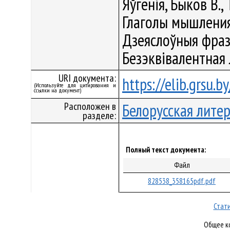
Яўгенія, Быков В.,
Глаголы мышления,
Дзеяслоўныя фраз
Безэквівалентная 
URI документа:
https://elib.grsu.
(Используйте для цитирования и
ссылки на документ)
Расположен в
Белорусская лите
разделе:
Полный текст документа:
Файл
828538_358165pdf.pdf
Стати
Общее ко