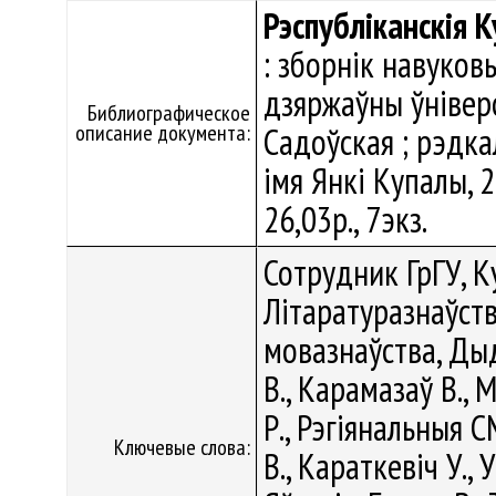
Рэспубліканскія К
: зборнік навуков
дзяржаўны ўніверсі
Библиографическое
описание документа:
Садоўская ; рэдкал.
імя Янкі Купалы, 2
26,03р., 7экз.
Сотрудник ГрГУ, К
Літаратуразнаўств
мовазнаўства, Дыд
В., Карамазаў В., М
Р., Рэгіянальныя 
Ключевые слова:
В., Караткевіч У.