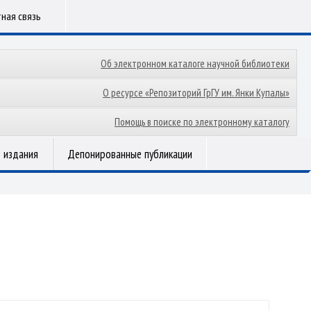
ная связь
Об электронном каталоге научной библиотеки
О ресурсе «Репозиторий ГрГУ им. Янки Купалы»
Помощь в поиске по электронному каталогу
 издания
Депонированные публикации