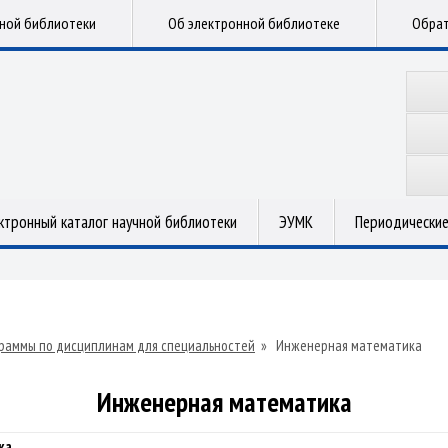
чной библиотеки
Об электронной библиотеке
Обрат
ктронный каталог научной библиотеки
ЭУМК
Периодические
раммы по дисциплинам для специальностей
»
Инженерная математика
Инженерная математика
ка