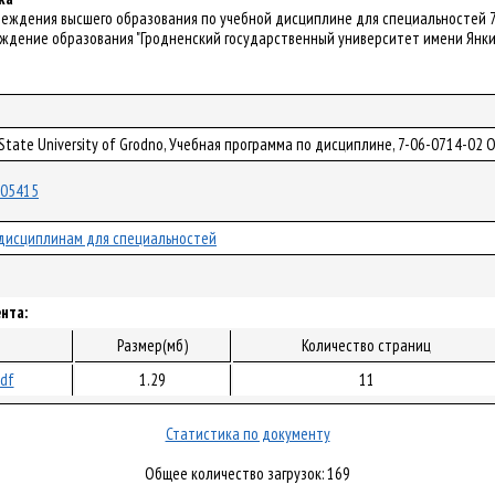
чреждения высшего образования по учебной дисциплине для специальностей
дение образования "Гродненский государственный университет имени Янки Ку
a State University of Grodno, Учебная программа по дисциплине, 7-06-0714-
/105415
дисциплинам для специальностей
нта:
Размер(мб)
Количество страниц
pdf
1.29
11
Статистика по документу
Общее количество загрузок: 169