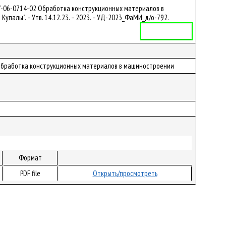
 7-06-0714-02 Обработка конструкционных материалов в
палы". – Утв. 14.12.23. – 2023. – УД-2023_ФаМИ_д/о-792.
Учебная программа
02 Обработка конструкционных материалов в машиностроении
Формат
PDF file
Открыть/просмотреть