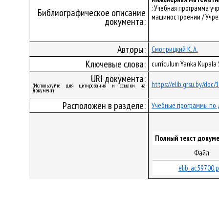
: Учебная программа у
Библиографическое описание
машиностроении / Учреж
документа:
Авторы:
Смотрицкий К. А.
Ключевые слова:
curriculum Yanka Kupal
URI документа:
https://elib.grsu.by/doc
(Используйте для цитирования и ссылки на
документ)
Расположен в разделе:
Учебные программы по 
Полный текст докуме
Файл
elib_ac59700.