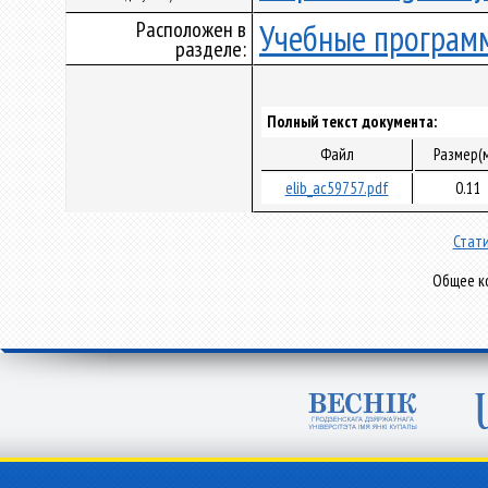
Расположен в
Учебные програм
разделе:
Полный текст документа:
Файл
Размер(
elib_ac59757.pdf
0.11
Стати
Общее ко