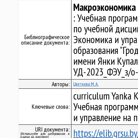
Макроэкономика
: Учебная програ
по учебной дисци
Библиографическое
Экономика и упра
описание документа:
образования "Гро
имени Янки Купалы"
УД-2023_ФЭУ_з/о
Авторы:
Цветкова М. А.
curriculum Yanka K
Учебная программ
Ключевые слова:
и управление на 
URI документа:
https://elib.grsu.
(Используйте для цитирования и
ссылки на документ)