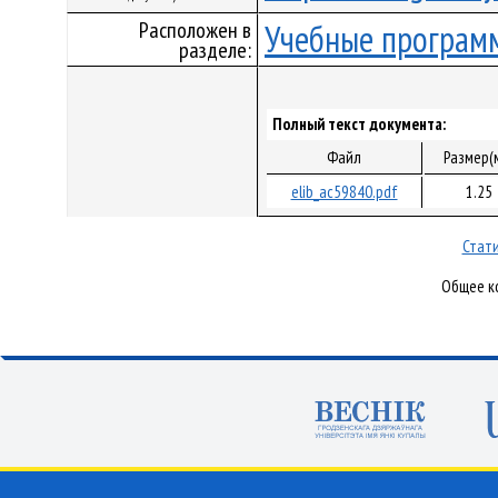
Расположен в
Учебные програм
разделе:
Полный текст документа:
Файл
Размер(
elib_ac59840.pdf
1.25
Стати
Общее ко