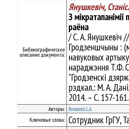
Янушкевіч, Станіс
З мікратапаніміі
раёна
/ С. А. Янушкевіч 
Гродзеншчыны : (м
Библиографическое
описание документа:
навуковых артыкул
нараджэння Т.Ф. 
"Гродзенскі дзярж
рэдкал.: М. А. Дан
2014. – С. 157-161
Авторы:
Янушкевіч С. А.
Сотрудник ГрГУ, Т
Ключевые слова: