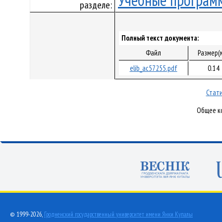
Учебные програм
разделе:
Полный текст документа:
Файл
Размер(
elib_ac57255.pdf
0.14
Стати
Общее ко
© 1999-2026,
Гродненский государственный университет имени Янки Купалы