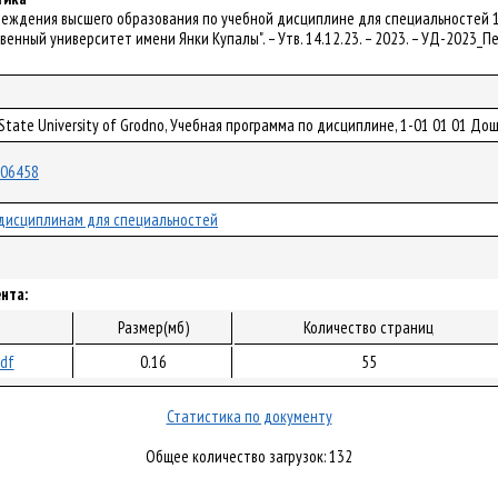
чреждения высшего образования по учебной дисциплине для специальностей 
венный университет имени Янки Купалы". – Утв. 14.12.23. – 2023. – УД-2023_
a State University of Grodno, Учебная программа по дисциплине, 1-01 01 01 Д
/106458
дисциплинам для специальностей
нта:
Размер(мб)
Количество страниц
pdf
0.16
55
Статистика по документу
Общее количество загрузок: 132