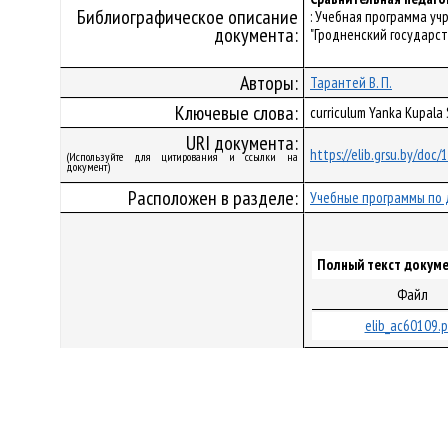
Библиографическое описание
: Учебная программа у
документа:
"Гродненский государст
Авторы:
Тарантей В. П.
Ключевые слова:
curriculum Yanka Kupal
URI документа:
https://elib.grsu.by/doc
(Используйте для цитирования и ссылки на
документ)
Расположен в разделе:
Учебные программы по 
Полный текст докуме
Файл
elib_ac60109.