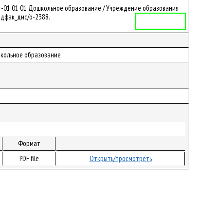
1-01 01 01 Дошкольное образование / Учреждение образования
Педфак_дис/o-2388.
Учебная программа
ошкольное образование
Формат
PDF file
Открыть/просмотреть