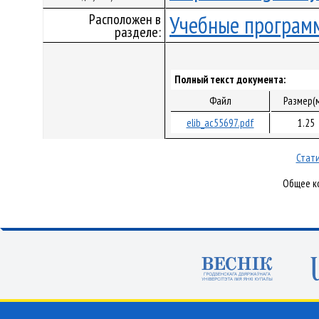
Расположен в
Учебные програм
разделе:
Полный текст документа:
Файл
Размер(
elib_ac55697.pdf
1.25
Стати
Общее ко